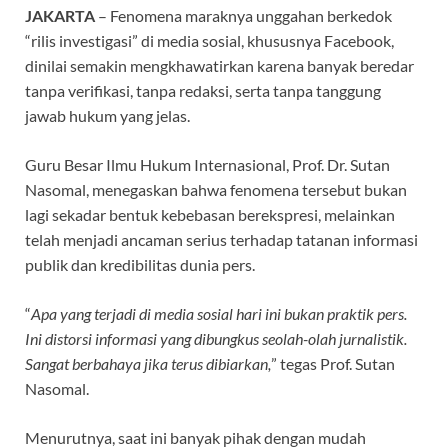
b
s
gr
a
JAKARTA
– Fenomena maraknya unggahan berkedok
o
A
a
ds
“rilis investigasi” di media sosial, khususnya Facebook,
dinilai semakin mengkhawatirkan karena banyak beredar
o
p
m
tanpa verifikasi, tanpa redaksi, serta tanpa tanggung
k
p
jawab hukum yang jelas.
Guru Besar Ilmu Hukum Internasional, Prof. Dr. Sutan
Nasomal, menegaskan bahwa fenomena tersebut bukan
lagi sekadar bentuk kebebasan berekspresi, melainkan
telah menjadi ancaman serius terhadap tatanan informasi
publik dan kredibilitas dunia pers.
“
Apa yang terjadi di media sosial hari ini bukan praktik pers.
Ini distorsi informasi yang dibungkus seolah-olah jurnalistik.
Sangat berbahaya jika terus dibiarkan,
” tegas Prof. Sutan
Nasomal.
Menurutnya, saat ini banyak pihak dengan mudah