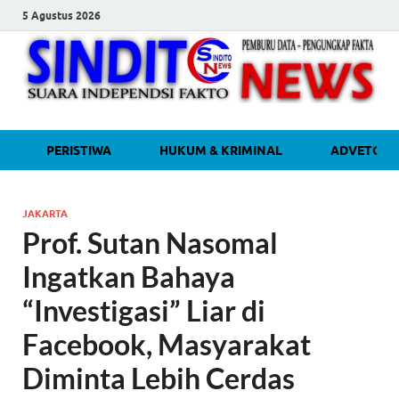
5 Agustus 2026
sinditonew
Media Independen Faktual dan
PERISTIWA
HUKUM & KRIMINAL
ADVETORI
Terpercaya
JAKARTA
Prof. Sutan Nasomal
Ingatkan Bahaya
“Investigasi” Liar di
Facebook, Masyarakat
Diminta Lebih Cerdas