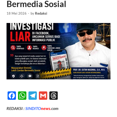
Bermedia Sosial
18 Mei 2026
-
by
Redaksi
F
W
T
G
T
ac
h
el
m
hr
REDAKSI :
SINDITO
news.
com
e
at
e
ail
e