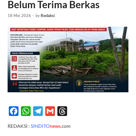
Belum Terima Berkas
18 Mei 2026
-
by
Redaksi
F
W
T
G
T
ac
h
el
m
hr
REDAKSI :
SINDITO
news.
com
e
at
e
ail
e