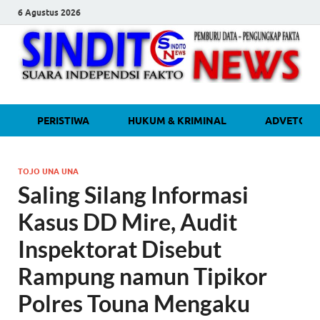
6 Agustus 2026
sinditonew
Media Independen Faktual dan
PERISTIWA
HUKUM & KRIMINAL
ADVETORI
Terpercaya
TOJO UNA UNA
Saling Silang Informasi
Kasus DD Mire, Audit
Inspektorat Disebut
Rampung namun Tipikor
Polres Touna Mengaku