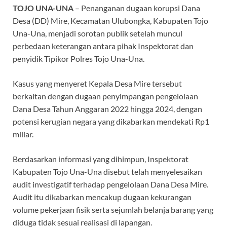
b
s
gr
a
TOJO UNA-UNA
– Penanganan dugaan korupsi Dana
o
A
a
ds
Desa (DD) Mire, Kecamatan Ulubongka, Kabupaten Tojo
Una-Una, menjadi sorotan publik setelah muncul
o
p
m
perbedaan keterangan antara pihak Inspektorat dan
k
p
penyidik Tipikor Polres Tojo Una-Una.
Kasus yang menyeret Kepala Desa Mire tersebut
berkaitan dengan dugaan penyimpangan pengelolaan
Dana Desa Tahun Anggaran 2022 hingga 2024, dengan
potensi kerugian negara yang dikabarkan mendekati Rp1
miliar.
Berdasarkan informasi yang dihimpun, Inspektorat
Kabupaten Tojo Una-Una disebut telah menyelesaikan
audit investigatif terhadap pengelolaan Dana Desa Mire.
Audit itu dikabarkan mencakup dugaan kekurangan
volume pekerjaan fisik serta sejumlah belanja barang yang
diduga tidak sesuai realisasi di lapangan.