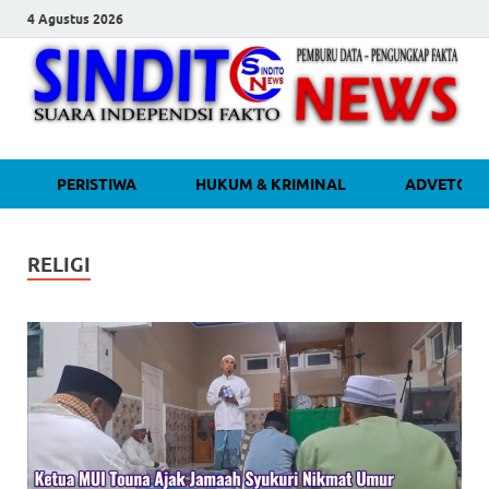
4 Agustus 2026
sinditonew
Media Independen Faktual dan
PERISTIWA
HUKUM & KRIMINAL
ADVETORI
Terpercaya
RELIGI