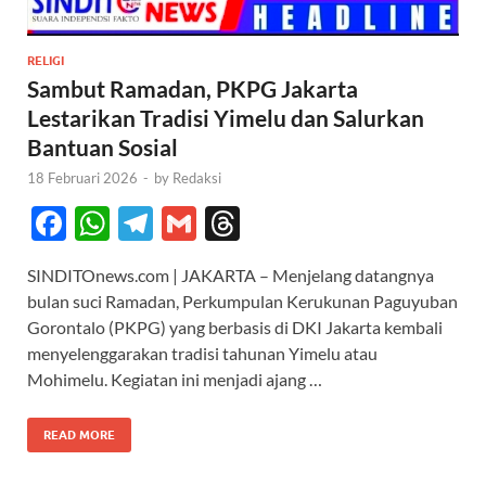
RELIGI
Sambut Ramadan, PKPG Jakarta
Lestarikan Tradisi Yimelu dan Salurkan
Bantuan Sosial
18 Februari 2026
-
by
Redaksi
F
W
T
G
T
ac
h
el
m
hr
SINDITOnews.com | JAKARTA – Menjelang datangnya
e
at
e
ail
e
bulan suci Ramadan, Perkumpulan Kerukunan Paguyuban
b
s
gr
a
Gorontalo (PKPG) yang berbasis di DKI Jakarta kembali
o
A
a
ds
menyelenggarakan tradisi tahunan Yimelu atau
Mohimelu. Kegiatan ini menjadi ajang …
o
p
m
k
p
READ MORE