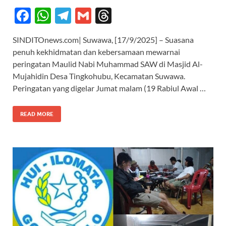
F
W
T
G
T
ac
h
el
m
hr
SINDITOnews.com| Suwawa, [17/9/2025] – Suasana
e
at
e
ail
e
penuh kekhidmatan dan kebersamaan mewarnai
b
s
gr
a
peringatan Maulid Nabi Muhammad SAW di Masjid Al-
o
A
a
ds
Mujahidin Desa Tingkohubu, Kecamatan Suwawa.
Peringatan yang digelar Jumat malam (19 Rabiul Awal …
o
p
m
k
p
READ MORE