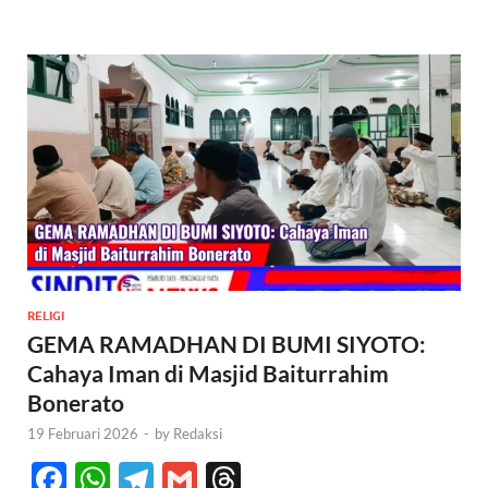
RELIGI
GEMA RAMADHAN DI BUMI SIYOTO:
Cahaya Iman di Masjid Baiturrahim
Bonerato
19 Februari 2026
-
by
Redaksi
F
W
T
G
T