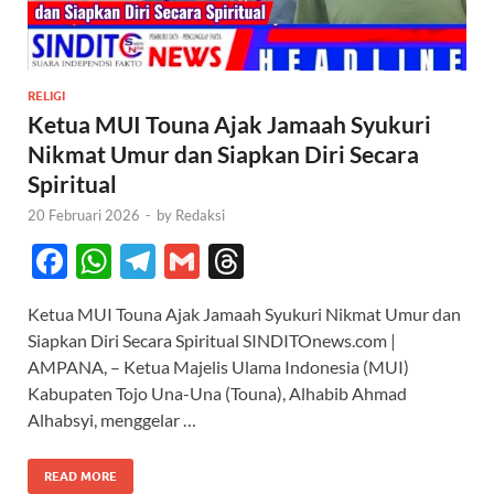
RELIGI
Ketua MUI Touna Ajak Jamaah Syukuri
Nikmat Umur dan Siapkan Diri Secara
Spiritual
20 Februari 2026
-
by
Redaksi
F
W
T
G
T
ac
h
el
m
hr
Ketua MUI Touna Ajak Jamaah Syukuri Nikmat Umur dan
e
at
e
ail
e
Siapkan Diri Secara Spiritual SINDITOnews.com |
b
s
gr
a
AMPANA, – Ketua Majelis Ulama Indonesia (MUI)
o
A
a
ds
Kabupaten Tojo Una-Una (Touna), Alhabib Ahmad
Alhabsyi, menggelar …
o
p
m
k
p
READ MORE