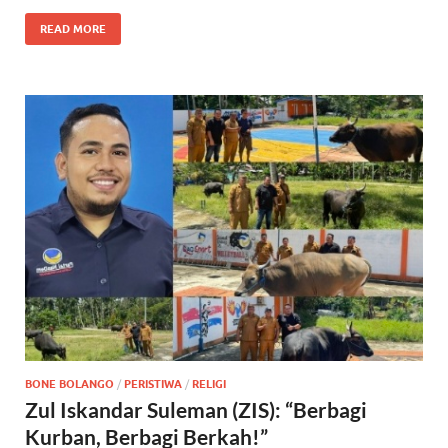
k
p
READ MORE
BONE BOLANGO
/
PERISTIWA
/
RELIGI
Zul Iskandar Suleman (ZIS): “Berbagi
Kurban, Berbagi Berkah!”