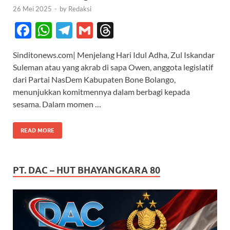
26 Mei 2025
-
by
Redaksi
F
W
T
G
T
ac
h
el
m
hr
Sinditonews.com| Menjelang Hari Idul Adha, Zul Iskandar
e
at
e
ail
e
Suleman atau yang akrab di sapa Owen, anggota legislatif
b
s
gr
a
dari Partai NasDem Kabupaten Bone Bolango,
o
A
a
ds
menunjukkan komitmennya dalam berbagi kepada
sesama. Dalam momen …
o
p
m
k
p
READ MORE
PT. DAC – HUT BHAYANGKARA 80