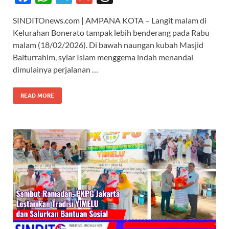
ac
h
el
m
hr
SINDITOnews.com | AMPANA KOTA – Langit malam di
e
at
e
ail
e
Kelurahan Bonerato tampak lebih benderang pada Rabu
b
s
gr
a
malam (18/02/2026). Di bawah naungan kubah Masjid
o
A
a
ds
Baiturrahim, syiar Islam menggema indah menandai
dimulainya perjalanan …
o
p
m
k
p
READ MORE