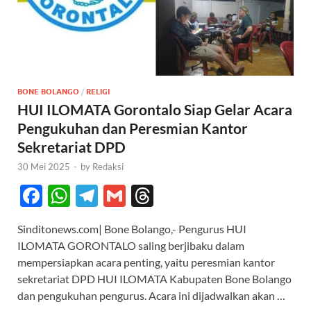
BONE BOLANGO
/
RELIGI
HUI ILOMATA Gorontalo Siap Gelar Acara
Pengukuhan dan Peresmian Kantor
Sekretariat DPD
30 Mei 2025
-
by
Redaksi
F
W
T
G
T
ac
h
el
m
hr
Sinditonews.com| Bone Bolango,- Pengurus HUI
e
at
e
ail
e
ILOMATA GORONTALO saling berjibaku dalam
b
s
gr
a
mempersiapkan acara penting, yaitu peresmian kantor
o
A
a
ds
sekretariat DPD HUI ILOMATA Kabupaten Bone Bolango
dan pengukuhan pengurus. Acara ini dijadwalkan akan …
o
p
m