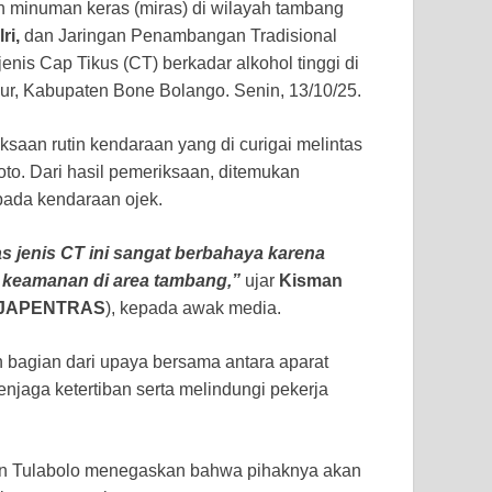
 minuman keras (miras) di wilayah tambang
ri,
dan Jaringan Penambangan Tradisional
jenis Cap Tikus (CT) berkadar alkohol tinggi di
r, Kabupaten Bone Bolango. Senin, 13/10/25.
saan rutin kendaraan yang di curigai melintas
o. Dari hasil pemeriksaan, ditemukan
 pada kendaraan ojek.
as jenis CT ini sangat berbahaya karena
n keamanan di area tambang,”
ujar
Kisman
JAPENTRAS
), kepada awak media.
 bagian dari upaya bersama antara aparat
jaga ketertiban serta melindungi pekerja
an Tulabolo menegaskan bahwa pihaknya akan