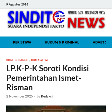
9 Agustus 2026
sinditonew
Media Independen Faktual dan
PERISTIWA
HUKUM & KRIMINAL
ADVETORI
Terpercaya
BONE BOLANGO
/
ORMAS/LSM
LP.K-P-K Soroti Kondisi
Pemerintahan Ismet-
Risman
2 November 2025
-
by
Redaksi