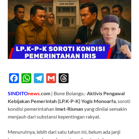
F
W
T
G
T
ac
h
el
m
hr
SINDITO
news
.com
| Bone Bolango,-
Aktivis Pengawal
e
at
e
ail
e
Kebijakan Pemerintah (LP.K-P-K) Yogis Monoarfa
, soroti
b
s
gr
a
kondisi pemerintahan
Imet-Risman
yang dinilai semakin
o
A
a
ds
menjauh dari substansi kepentingan rakyat.
o
p
m
Menurutnya, lebih dari satu tahun ini, belum ada janji
k
p