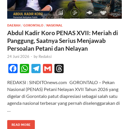
DAERAH
/
GORONTALO
/
NASIONAL
Abdul Kadir Koro PENAS XVII: Meriah di
Panggung, Saatnya Serius Menjawab
Persoalan Petani dan Nelayan
24 Juni 2026
-
by
Redaksi
F
W
T
G
T
ac
h
el
m
hr
REDAKSI : SINDITOnews.com ‎ ‎GORONTALO – Pekan
e
at
e
ail
e
Nasional (PENAS) Petani Nelayan XVII Tahun 2026 yang
b
s
gr
a
digelar di Gorontalo patut diapresiasi sebagai salah satu
o
A
a
ds
agenda nasional terbesar yang pernah diselenggarakan di
…
o
p
m
k
p
READ MORE