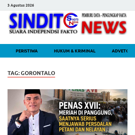
3 Agustus 2026
sinditonew
Media Independen Faktual dan
PERISTIWA
HUKUM & KRIMINAL
ADVETORI
Terpercaya
TAG:
GORONTALO