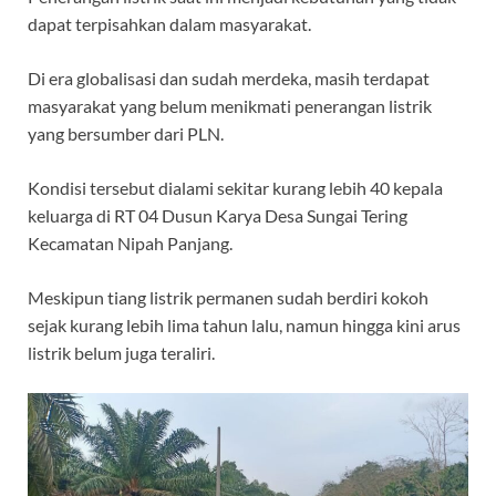
b
s
gr
a
dapat terpisahkan dalam masyarakat.
o
A
a
ds
Di era globalisasi dan sudah merdeka, masih terdapat
o
p
m
masyarakat yang belum menikmati penerangan listrik
k
p
yang bersumber dari PLN.
Kondisi tersebut dialami sekitar kurang lebih 40 kepala
keluarga di RT 04 Dusun Karya Desa Sungai Tering
Kecamatan Nipah Panjang.
Meskipun tiang listrik permanen sudah berdiri kokoh
sejak kurang lebih lima tahun lalu, namun hingga kini arus
listrik belum juga teraliri.