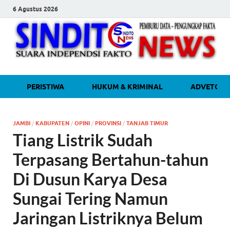
6 Agustus 2026
sinditonew
Media Independen Faktual dan
PERISTIWA
HUKUM & KRIMINAL
ADVETORI
Terpercaya
JAMBI
/
KABUPATEN
/
OPINI
/
PROVINSI
/
TANJAB TIMUR
Tiang Listrik Sudah
Terpasang Bertahun-tahun
Di Dusun Karya Desa
Sungai Tering Namun
Jaringan Listriknya Belum