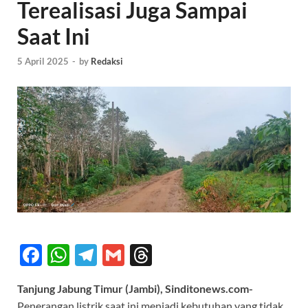
Terealisasi Juga Sampai
Saat Ini
5 April 2025
-
by
Redaksi
F
W
T
G
T
ac
h
el
m
hr
Tanjung Jabung Timur (Jambi), Sinditonews.com-
e
at
e
ail
e
Penerangan listrik saat ini menjadi kebutuhan yang tidak