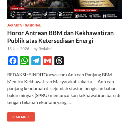
JAKARTA
/
NASIONAL
Horor Antrean BBM dan Kekhawatiran
Publik atas Ketersediaan Energi
13 Juni 2026
-
by
Redaksi
F
W
T
G
T
ac
h
el
m
hr
REDAKSI : SINDITOnews.com Antrean Panjang BBM
e
at
e
ail
e
Memicu Kekhawatiran Masyarakat Jakarta — Antrean
b
s
gr
a
panjang kendaraan di sejumlah stasiun pengisian bahan
o
A
a
ds
bakar minyak (SPBU) memunculkan kekhawatiran baru di
tengah tekanan ekonomi yang …
o
p
m
k
p
READ MORE