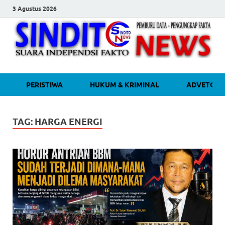
3 Agustus 2026
sinditonew
Media Independen Faktual dan
PERISTIWA
HUKUM & KRIMINAL
ADVETORI
Terpercaya
TAG:
HARGA ENERGI