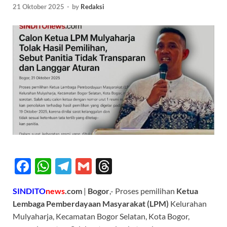
21 Oktober 2025
-
by
Redaksi
F
W
T
G
T
ac
h
el
m
hr
SINDITO
news
.com
|
Bogor
,- Proses pemilihan
Ketua
e
at
e
ail
e
Lembaga Pemberdayaan Masyarakat (LPM)
Kelurahan
b
s
gr
a
Mulyaharja, Kecamatan Bogor Selatan, Kota Bogor,