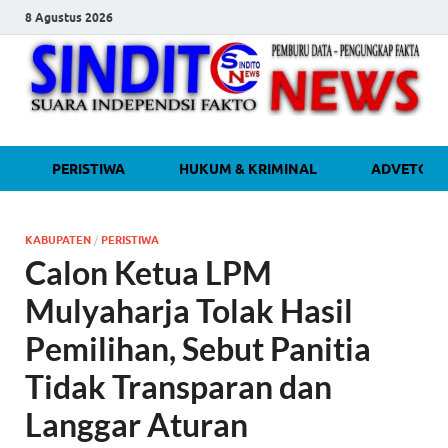
8 Agustus 2026
sinditonew
Media Independen Faktual dan
PERISTIWA
HUKUM & KRIMINAL
ADVETORI
Terpercaya
KABUPATEN
/
PERISTIWA
Calon Ketua LPM
Mulyaharja Tolak Hasil
Pemilihan, Sebut Panitia
Tidak Transparan dan
Langgar Aturan