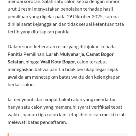
o
A
a
ds
menuai sorotan. Salah satu calon ketua dengan nomor
urut 1 resmi menyatakan penolakan terhadap hasil
o
p
m
pemilihan yang digelar pada 19 Oktober 2025, karena
k
p
dinilai sarat kejanggalan dan tidak sesuai ketentuan tata
tertib yang ditetapkan panitia.
Dalam surat keberatan resmi yang ditujukan kepada
Panitia Pemilihan,
Lurah Mulyaharja
,
Camat Bogor
Selatan
, hingga
Wali Kota Bogor,
calon tersebut
menegaskan bahwa panitia tidak bersikap tegas sejak
awal dalam menetapkan batas waktu dan kelengkapan
berkas calon.
Ia menyebut, dari empat bakal calon yang mendaftar,
hanya satu calon yang memenuhi syarat verifikasi tepat
waktu, namun tiga calon lain tetap diloloskan meski telah
melewati batas pendaftaran.