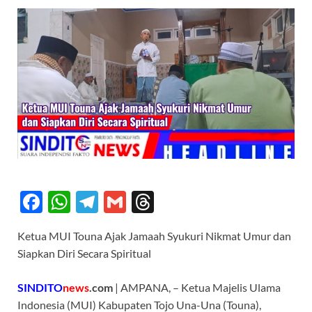
F
W
T
G
T
ac
h
el
m
hr
Ketua MUI Touna Ajak Jamaah Syukuri Nikmat Umur dan
e
at
e
ail
e
Siapkan Diri Secara Spiritual
b
s
gr
a
o
A
a
ds
SINDITO
news
.com
| AMPANA, – Ketua Majelis Ulama
Indonesia (MUI) Kabupaten Tojo Una-Una (Touna),