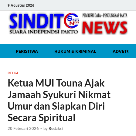
9 Agustus 2026
sinditonew
Media Independen Faktual dan
PERISTIWA
HUKUM & KRIMINAL
ADVETORI
Terpercaya
RELIGI
Ketua MUI Touna Ajak
Jamaah Syukuri Nikmat
Umur dan Siapkan Diri
Secara Spiritual
20 Februari 2026
-
by
Redaksi