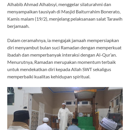
o
p
m
Alhabib Ahmad Alhabsyi, menggelar silaturahmi dan
k
p
menyampaikan tausiyah di Masjid Baiturrahim Bonerato,
Kamis malam (19/2), menjelang pelaksanaan salat Tarawih
berjamaah.
Dalam ceramahnya, ia mengajak jamaah mempersiapkan
diri menyambut bulan suci Ramadan dengan memperkuat
ibadah dan memperbanyak interaksi dengan Al-Qur’an.
Menurutnya, Ramadan merupakan momentum terbaik
untuk mendekatkan diri kepada Allah SWT sekaligus
memperbaiki kualitas kehidupan spiritual.