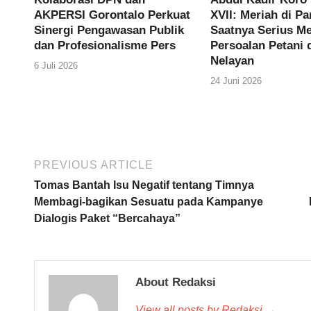
AKPERSI Gorontalo Perkuat
XVII: Meriah di P
Sinergi Pengawasan Publik
Saatnya Serius M
dan Profesionalisme Pers
Persoalan Petani 
Nelayan
6 Juli 2026
24 Juni 2026
PREVIOUS ARTICLE
Tomas Bantah Isu Negatif tentang Timnya
Membagi-bagikan Sesuatu pada Kampanye
Dialogis Paket “Bercahaya”
About Redaksi
View all posts by Redaksi →