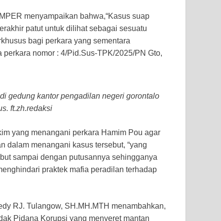
 JAMPER menyampaikan bahwa,“Kasus suap
erakhir patut untuk dilihat sebagai sesuatu
erkhusus bagi perkara yang sementara
ya perkara nomor : 4/Pid.Sus-TPK/2025/PN Gto,
i gedung kantor pengadilan negeri gorontalo
. ft.zh.redaksi
Hakim yang menangani perkara Hamim Pou agar
lan dalam menangani kasus tersebut, “yang
ebut sampai dengan putusannya sehingganya
nghindari praktek mafia peradilan terhadap
 Fredy RJ. Tulangow, SH.MH.MTH menambahkan,
dak Pidana Korupsi yang menyeret mantan