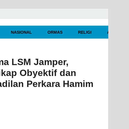
NASIONAL
ORMAS
RELIGI
ARTIKEL O
ma LSM Jamper,
ikap Obyektif dan
radilan Perkara Hamim