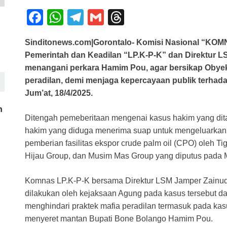
F
W
T
G
T
a
h
el
m
hr
Sinditonews.com|Gorontalo- Komisi Nasional “KO
c
at
e
ail
e
Pemerintah dan Keadilan “LP.K-P-K” dan Direktur 
e
s
gr
a
menangani perkara Hamim Pou, agar bersikap Obyekt
b
A
a
d
peradilan, demi menjaga kepercayaan publik terha
Jum’at, 18/4/2025.
o
p
m
s
h
o
p
Ditengah pemeberitaan mengenai kasus hakim yang dita
k
hakim yang diduga menerima suap untuk mengeluarkan 
pemberian fasilitas ekspor crude palm oil (CPO) oleh Ti
Hijau Group, dan Musim Mas Group yang diputus pada Ma
Komnas LP.K-P-K bersama Direktur LSM Jamper Zainudd
dilakukan oleh kejaksaan Agung pada kasus tersebut 
menghindari praktek mafia peradilan termasuk pada kas
menyeret mantan Bupati Bone Bolango Hamim Pou.