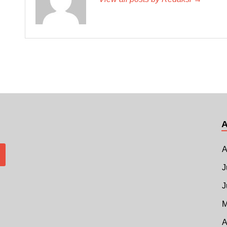
A
J
J
M
A