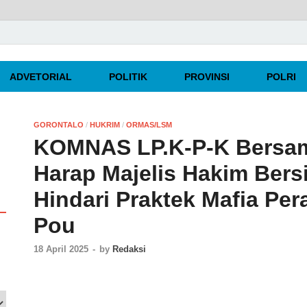
rpercaya
ADVETORIAL
POLITIK
PROVINSI
POLRI
GORONTALO
/
HUKRIM
/
ORMAS/LSM
KOMNAS LP.K-P-K Bersa
Harap Majelis Hakim Bers
Hindari Praktek Mafia Pe
Pou
18 April 2025
-
by
Redaksi