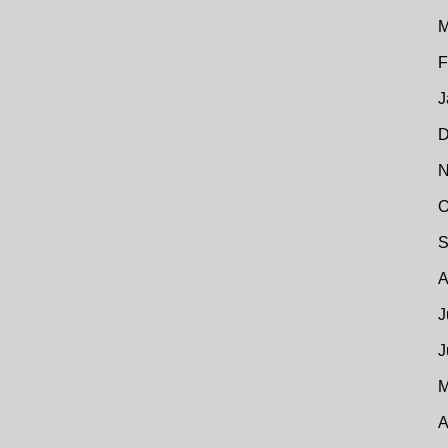
M
F
J
D
N
O
S
A
J
J
M
A