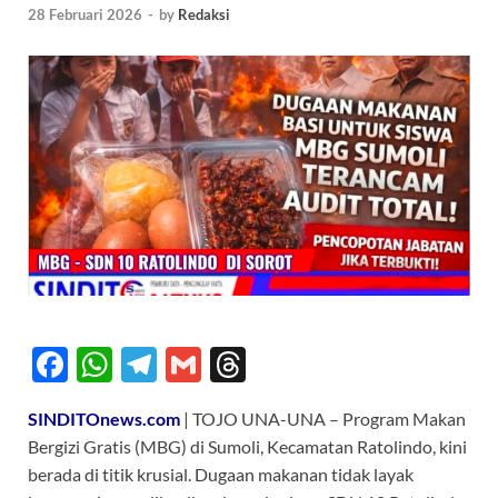
28 Februari 2026
-
by
Redaksi
F
W
T
G
T
ac
h
el
m
hr
SINDITOnews.com
| TOJO UNA-UNA – Program Makan
e
at
e
ail
e
Bergizi Gratis (MBG) di Sumoli, Kecamatan Ratolindo, kini
b
s
gr
a
berada di titik krusial. Dugaan makanan tidak layak