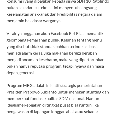
o
A
a
ds
konsumsi yang dibagikan kepada siswa SDN 10 Ratolindo
bukan sekadar isu teknis—ini menyentuh langsung
o
p
m
keselamatan anak-anak dan kredibilitas negara dalam
k
p
menjamin hak dasar warganya.
Viralnya unggahan akun Facebook Riri Rizal memantik
gelombang kemarahan publik. Keluhan tentang menu
yang disebut tidak standar, bahkan terindikasi basi,
menjadi alarm keras. Jika makanan bergizi berubah
menjadi ancaman kesehatan, maka yang dipertaruhkan
bukan hanya reputasi program, tetapi nyawa dan masa
depan generasi.
Program MBG adalah inisiatif strategis pemerintahan
Presiden Prabowo Subianto untuk menekan stunting dan
memperkuat fondasi kualitas SDM nasional. Namun
idealisme kebijakan di tingkat pusat bisa runtuh jika
pengawasan di lapangan longgar, abai, atau sekadar