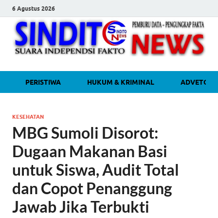
6 Agustus 2026
sinditonew
Media Independen Faktual dan
PERISTIWA
HUKUM & KRIMINAL
ADVETORI
Terpercaya
KESEHATAN
MBG Sumoli Disorot:
Dugaan Makanan Basi
untuk Siswa, Audit Total
dan Copot Penanggung
Jawab Jika Terbukti