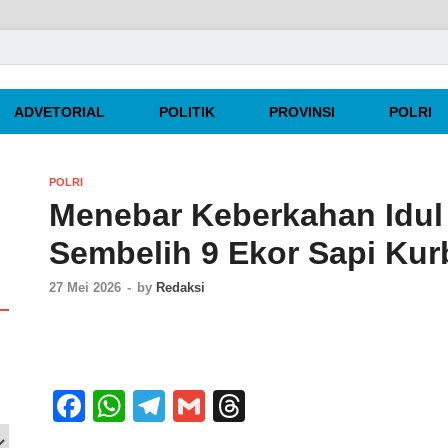
rpercaya
ADVETORIAL
POLITIK
PROVINSI
POLRI
POLRI
Menebar Keberkahan Idul
Sembelih 9 Ekor Sapi Ku
27 Mei 2026
-
by
Redaksi
F
W
T
G
T
a
h
el
m
hr