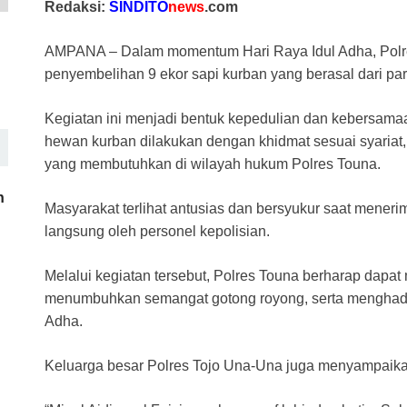
Redaksi:
SINDITO
news
.com
c
at
e
ail
e
e
s
gr
a
AMPANA – Dalam momentum Hari Raya Idul Adha, Polr
b
A
a
d
penyembelihan 9 ekor sapi kurban yang berasal dari par
o
p
m
s
Kegiatan ini menjadi bentuk kepedulian dan kebersam
o
p
hewan kurban dilakukan dengan khidmat sesuai syaria
k
yang membutuhkan di wilayah hukum Polres Touna.
h
Masyarakat terlihat antusias dan bersyukur saat meneri
langsung oleh personel kepolisian.
Melalui kegiatan tersebut, Polres Touna berharap dapa
menumbuhkan semangat gotong royong, serta menghadi
Adha.
Keluarga besar Polres Tojo Una-Una juga menyampaik