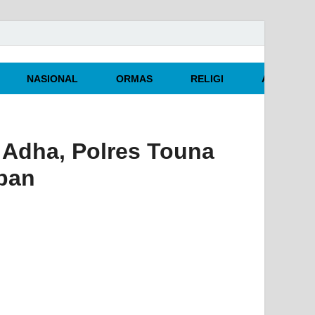
NASIONAL
ORMAS
RELIGI
ARTIKEL O
 Adha, Polres Touna
rban