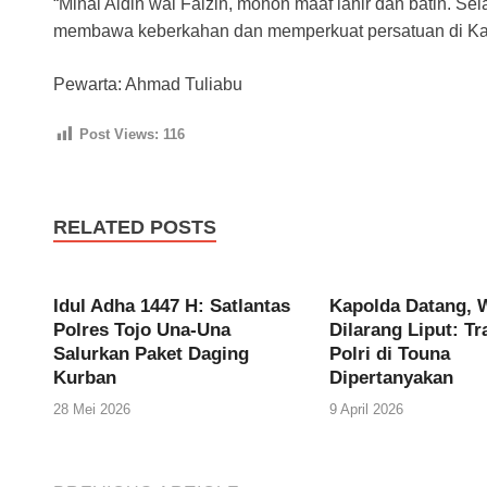
“Minal Aidin wal Faizin, mohon maaf lahir dan batin. 
membawa keberkahan dan memperkuat persatuan di Ka
Pewarta: Ahmad Tuliabu
Post Views:
116
RELATED POSTS
Idul Adha 1447 H: Satlantas
Kapolda Datang, 
Polres Tojo Una-Una
Dilarang Liput: T
Salurkan Paket Daging
Polri di Touna
Kurban
Dipertanyakan
28 Mei 2026
9 April 2026