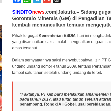
a
h
el
m
hr
SINDITO
news
.com|Jakarta,– Sidang gugat
c
at
e
ail
e
Gorontalo Minerals (GM) di Pengadilan T
e
s
gr
a
kembali memunculkan temuan mengejutk
b
A
a
d
Pihak tergugat
Kementerian ESDM
, hari ini menghadirk
o
p
m
s
yang disampaikan saksi, malah menguatkan dugaan ca
o
p
emas tersebut.
k
Dalam pernyataannya saksi menyebut bahwa, izin PT G
undang undang nomor 4 tahun 2009, tentang Pertambang
lambat satu tahun setelah undang undang itu terbit.
“Faktanya, PT GM baru melakukan amandemen p
pada tahun 2017, atau tujuh tahun setelah aturan
penambang,
Rongki Ali Gobel,
usai persidangan