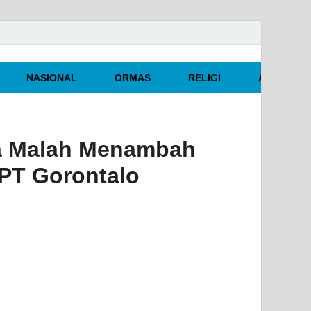
NASIONAL
ORMAS
RELIGI
ARTIKEL O
ta Malah Menambah
 PT Gorontalo