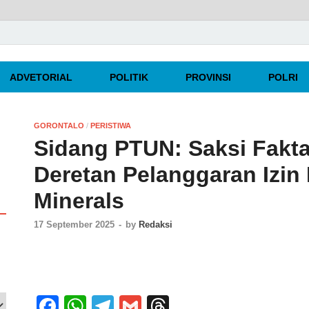
rpercaya
ADVETORIAL
POLITIK
PROVINSI
POLRI
GORONTALO
/
PERISTIWA
Sidang PTUN: Saksi Fak
Deretan Pelanggaran Izin
Minerals
17 September 2025
-
by
Redaksi
F
W
T
G
T