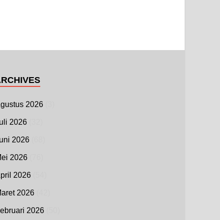
ARCHIVES
gustus 2026
(3)
uli 2026
(32)
uni 2026
(68)
ei 2026
(76)
pril 2026
(54)
aret 2026
(42)
ebruari 2026
(50)