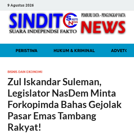
9 Agustus 2026
sinditonew
Media Independen Faktual dan
PERISTIWA
HUKUM & KRIMINAL
ADVETORI
Terpercaya
BISNIS DAN EKONOMI
Zul Iskandar Suleman,
Legislator NasDem Minta
Forkopimda Bahas Gejolak
Pasar Emas Tambang
Rakyat!