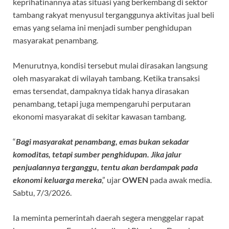
o
A
a
ds
keprihatinannya atas situasi yang berkembang di sektor
tambang rakyat menyusul terganggunya aktivitas jual beli
o
p
m
emas yang selama ini menjadi sumber penghidupan
k
p
masyarakat penambang.
Menurutnya, kondisi tersebut mulai dirasakan langsung
oleh masyarakat di wilayah tambang. Ketika transaksi
emas tersendat, dampaknya tidak hanya dirasakan
penambang, tetapi juga mempengaruhi perputaran
ekonomi masyarakat di sekitar kawasan tambang.
“
Bagi masyarakat penambang, emas bukan sekadar
komoditas, tetapi sumber penghidupan. Jika jalur
penjualannya terganggu, tentu akan berdampak pada
ekonomi keluarga mereka
,” ujar
OWEN
pada awak media.
Sabtu, 7/3/2026.
Ia meminta pemerintah daerah segera menggelar rapat