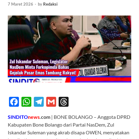
7 Maret 2026
-
by
Redaksi
F
W
T
G
T
ac
h
el
m
hr
SINDITO
news
.com
| BONE BOLANGO – Anggota DPRD
e
at
e
ail
e
Kabupaten Bone Bolango dari Partai NasDem, Zul
b
s
gr
a
Iskandar Suleman yang akrab disapa OWEN, menyatakan