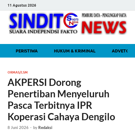
11 Agustus 2026
sinditonew
Media Independen Faktual dan
PERISTIWA
HUKUM & KRIMINAL
ADVETORI
Terpercaya
ORMAS/LSM
AKPERSI Dorong
Penertiban Menyeluruh
Pasca Terbitnya IPR
Koperasi Cahaya Dengilo
8 Juni 2026
-
by
Redaksi