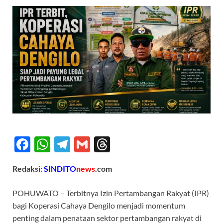
F
W
T
G
T
ac
h
el
m
hr
Redaksi:
SINDITO
news
.com
e
at
e
ail
e
b
s
gr
a
POHUWATO – Terbitnya Izin Pertambangan Rakyat (IPR)
o
A
a
ds
bagi Koperasi Cahaya Dengilo menjadi momentum
penting dalam penataan sektor pertambangan rakyat di