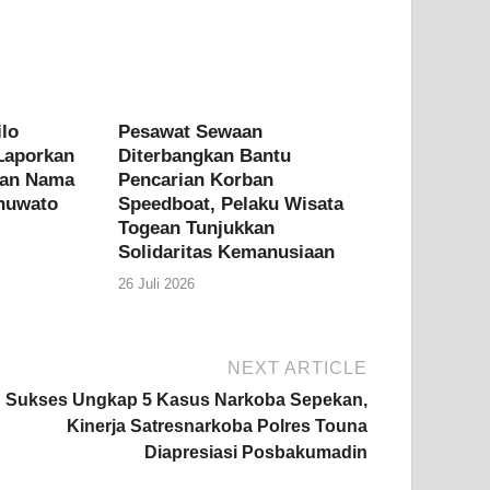
lo
Pesawat Sewaan
Laporkan
Diterbangkan Bantu
an Nama
Pencarian Korban
ohuwato
Speedboat, Pelaku Wisata
Togean Tunjukkan
Solidaritas Kemanusiaan
26 Juli 2026
NEXT ARTICLE
Sukses Ungkap 5 Kasus Narkoba Sepekan,
Kinerja Satresnarkoba Polres Touna
Diapresiasi Posbakumadin