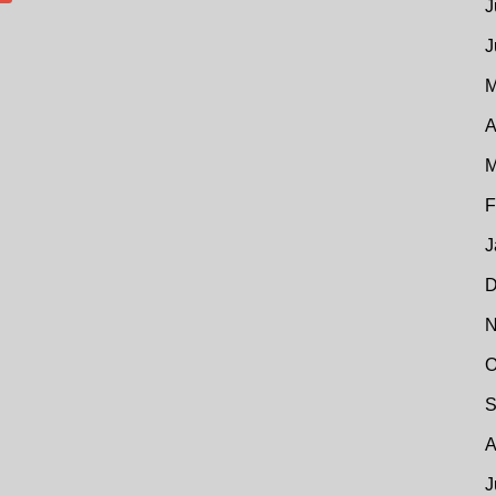
J
J
M
A
M
F
J
D
N
O
S
A
J