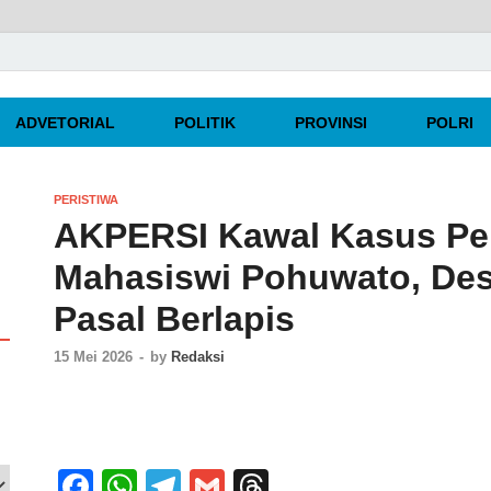
rpercaya
ADVETORIAL
POLITIK
PROVINSI
POLRI
PERISTIWA
AKPERSI Kawal Kasus Pe
Mahasiswi Pohuwato, Des
Pasal Berlapis
15 Mei 2026
-
by
Redaksi
F
W
T
G
T