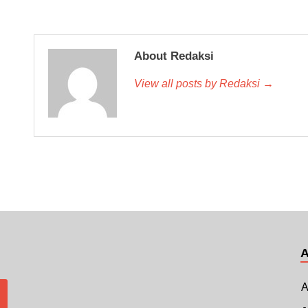
About Redaksi
View all posts by Redaksi →
A