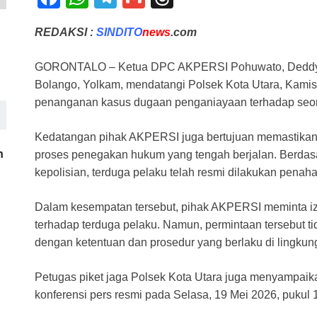
a
h
el
m
hr
REDAKSI :
SINDITO
news
.com
c
at
e
ail
e
e
s
gr
a
GORONTALO – Ketua DPC AKPERSI Pohuwato, Deddy
b
A
a
d
Bolango, Yolkam, mendatangi Polsek Kota Utara, Kamis (1
penanganan kasus dugaan penganiayaan terhadap seo
o
p
m
s
o
p
Kedatangan pihak AKPERSI juga bertujuan memastikan 
k
h
proses penegakan hukum yang tengah berjalan. Berdasar
kepolisian, terduga pelaku telah resmi dilakukan penah
Dalam kesempatan tersebut, pihak AKPERSI meminta i
terhadap terduga pelaku. Namun, permintaan tersebut t
dengan ketentuan dan prosedur yang berlaku di lingkun
Petugas piket jaga Polsek Kota Utara juga menyampaik
konferensi pers resmi pada Selasa, 19 Mei 2026, pukul 