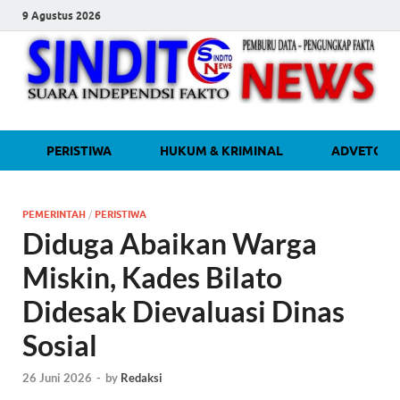
9 Agustus 2026
sinditonew
Media Independen Faktual dan
PERISTIWA
HUKUM & KRIMINAL
ADVETORI
Terpercaya
PEMERINTAH
/
PERISTIWA
Diduga Abaikan Warga
Miskin, Kades Bilato
Didesak Dievaluasi Dinas
Sosial
26 Juni 2026
-
by
Redaksi