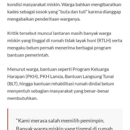
o
p
m
kondisi masyarakat miskin. Warga bahkan mengibaratkan
k
p
kades sebagai sosok yang “buta dan tuli” karena dianggap
mengabaikan penderitaan warganya.
Kritik tersebut muncul lantaran masih banyak warga
miskin yang tinggal di rumah tidak layak huni (RTLH) serta
mengaku belum pernah menerima berbagai program
bantuan pemerintah.
Menurut warga, bantuan seperti Program Keluarga
Harapan (PKH), PKH Lansia, Bantuan Langsung Tunai
(BLT), hingga bantuan rehabilitasi rumah dinilai belum
menyentuh sebagian masyarakat yang benar-benar
membutuhkan.
“Kami merasa salah memilih pemimpin.
Banyak warga miskin yang tinggal di rumah