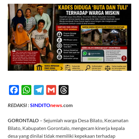
F
W
T
G
T
ac
h
el
m
hr
REDAKSI :
SINDITO
news
.com
e
at
e
ail
e
b
s
gr
a
GORONTALO
– Sejumlah warga Desa Bilato, Kecamatan
o
A
a
ds
Bilato, Kabupaten Gorontalo, mengecam kinerja kepala
desa yang dinilai tidak memiliki kepekaan terhadap