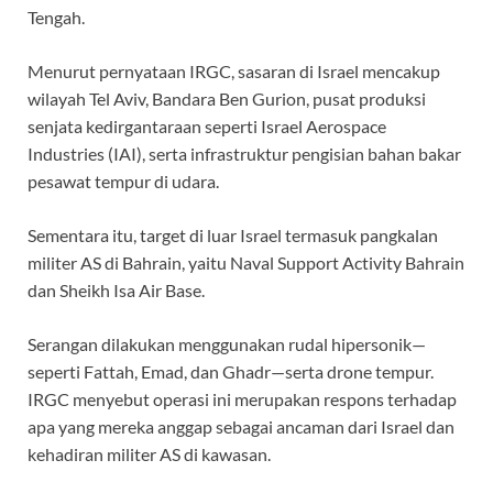
o
p
m
Tengah.
k
p
Menurut pernyataan IRGC, sasaran di Israel mencakup
wilayah Tel Aviv, Bandara Ben Gurion, pusat produksi
senjata kedirgantaraan seperti Israel Aerospace
Industries (IAI), serta infrastruktur pengisian bahan bakar
pesawat tempur di udara.
Sementara itu, target di luar Israel termasuk pangkalan
militer AS di Bahrain, yaitu Naval Support Activity Bahrain
dan Sheikh Isa Air Base.
Serangan dilakukan menggunakan rudal hipersonik—
seperti Fattah, Emad, dan Ghadr—serta drone tempur.
IRGC menyebut operasi ini merupakan respons terhadap
apa yang mereka anggap sebagai ancaman dari Israel dan
kehadiran militer AS di kawasan.