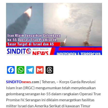
F
W
T
G
T
ac
h
el
m
hr
SINDITO
news
.com
| Teheran, – Korps Garda Revolusi
e
at
e
ail
e
Islam Iran (IRGC) mengumumkan telah menyelesaikan
b
s
gr
a
gelombang serangan ke-55 dalam rangkaian Operasi True
o
A
a
ds
Promise IV. Serangan ini diklaim menargetkan fasilitas
militer Israel dan Amerika Serikat di kawasan Timur