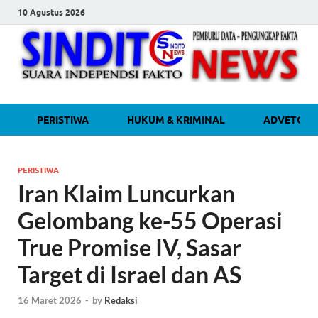
10 Agustus 2026
sinditonew
Media Independen Faktual dan
PERISTIWA
HUKUM & KRIMINAL
ADVETORI
Terpercaya
PERISTIWA
Iran Klaim Luncurkan
Gelombang ke-55 Operasi
True Promise IV, Sasar
Target di Israel dan AS
16 Maret 2026
-
by
Redaksi