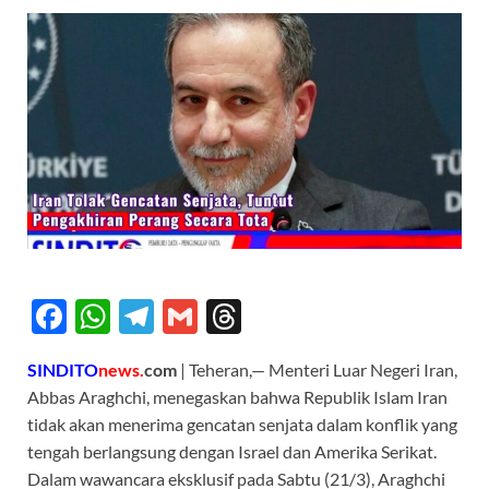
F
W
T
G
T
ac
h
el
m
hr
SINDITO
news.
com
| Teheran,— Menteri Luar Negeri Iran,
e
at
e
ail
e
Abbas Araghchi, menegaskan bahwa Republik Islam Iran
b
s
gr
a
tidak akan menerima gencatan senjata dalam konflik yang
o
A
a
ds
tengah berlangsung dengan Israel dan Amerika Serikat.
Dalam wawancara eksklusif pada Sabtu (21/3), Araghchi