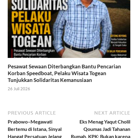
Pesawat Sewaan Diterbangkan Bantu Pencarian
Korban Speedboat, Pelaku Wisata Togean
Tunjukkan Solidaritas Kemanusiaan
26 Juli 2026
PREVIOUS ARTICLE
NEXT ARTICLE
Prabowo–Megawati
Eks Menag Yaqut Cholil
Bertemu di Istana, Sinyal
Qoumas Jadi Tahanan
Hangat Persatuan Jelang
Rumah, KPK: Bukan karena