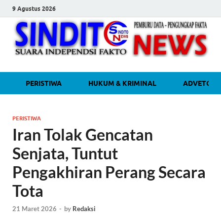
9 Agustus 2026
sinditonew
Media Independen Faktual dan
PERISTIWA
HUKUM & KRIMINAL
ADVETORI
Terpercaya
PERISTIWA
Iran Tolak Gencatan
Senjata, Tuntut
Pengakhiran Perang Secara
Tota
21 Maret 2026
-
by
Redaksi