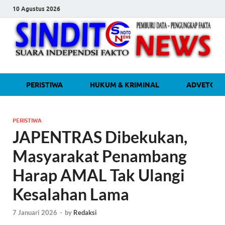
10 Agustus 2026
sinditonew
Media Independen Faktual dan
PERISTIWA
HUKUM & KRIMINAL
ADVETORI
Terpercaya
PERISTIWA
JAPENTRAS Dibekukan,
Masyarakat Penambang
Harap AMAL Tak Ulangi
Kesalahan Lama
7 Januari 2026
-
by
Redaksi