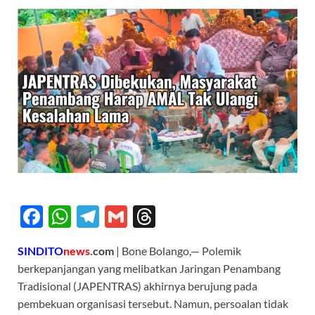
F
W
T
G
T
ac
h
el
m
hr
SINDITO
news
.com
| Bone Bolango,— Polemik
e
at
e
ail
e
berkepanjangan yang melibatkan Jaringan Penambang
b
s
gr
a
Tradisional (JAPENTRAS) akhirnya berujung pada
o
A
a
ds
pembekuan organisasi tersebut. Namun, persoalan tidak