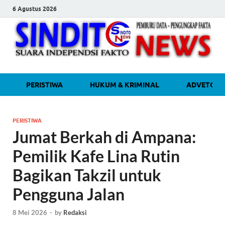
6 Agustus 2026
sinditonew
Media Independen Faktual dan
PERISTIWA
HUKUM & KRIMINAL
ADVETORI
Terpercaya
PERISTIWA
Jumat Berkah di Ampana:
Pemilik Kafe Lina Rutin
Bagikan Takzil untuk
Pengguna Jalan
8 Mei 2026
-
by
Redaksi