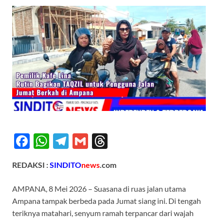
F
W
T
G
T
ac
h
el
m
hr
REDAKSI :
SINDITO
news
.com
e
at
e
ail
e
b
s
gr
a
AMPANA, 8 Mei 2026 – Suasana di ruas jalan utama
o
A
a
ds
Ampana tampak berbeda pada Jumat siang ini.
Di tengah
teriknya matahari, senyum ramah terpancar dari wajah