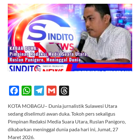
F
W
T
G
T
ac
h
el
m
hr
KOTA MOBAGU– Dunia jurnalistik Sulawesi Utara
e
at
e
ail
e
sedang diselimuti awan duka. Tokoh pers sekaligus
b
s
gr
a
Pimpinan Redaksi Media Suara Utara, Ruslan Panigoro,
o
A
a
ds
dikabarkan meninggal dunia pada hari ini, Jumat, 27
Maret 2026.