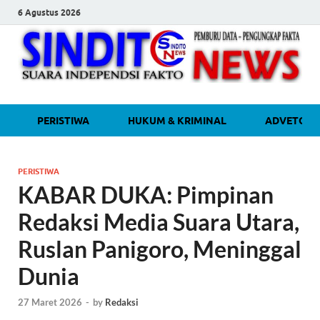
6 Agustus 2026
sinditonew
Media Independen Faktual dan
PERISTIWA
HUKUM & KRIMINAL
ADVETORI
Terpercaya
PERISTIWA
KABAR DUKA: Pimpinan
Redaksi Media Suara Utara,
Ruslan Panigoro, Meninggal
Dunia
27 Maret 2026
-
by
Redaksi