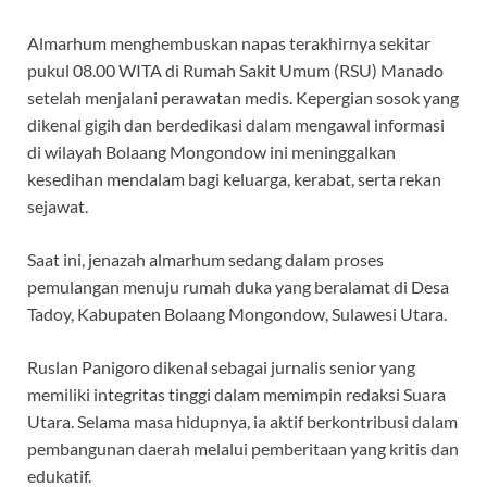
o
p
m
k
p
Almarhum menghembuskan napas terakhirnya sekitar
pukul 08.00 WITA di Rumah Sakit Umum (RSU) Manado
setelah menjalani perawatan medis. Kepergian sosok yang
dikenal gigih dan berdedikasi dalam mengawal informasi
di wilayah Bolaang Mongondow ini meninggalkan
kesedihan mendalam bagi keluarga, kerabat, serta rekan
sejawat.
Saat ini, jenazah almarhum sedang dalam proses
pemulangan menuju rumah duka yang beralamat di Desa
Tadoy, Kabupaten Bolaang Mongondow, Sulawesi Utara.
Ruslan Panigoro dikenal sebagai jurnalis senior yang
memiliki integritas tinggi dalam memimpin redaksi Suara
Utara. Selama masa hidupnya, ia aktif berkontribusi dalam
pembangunan daerah melalui pemberitaan yang kritis dan
edukatif.