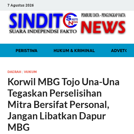
7 Agustus 2026
sinditonew
Media Independen Faktual dan
PERISTIWA
HUKUM & KRIMINAL
ADVETORI
Terpercaya
DAERAH
/
HUKUM
Korwil MBG Tojo Una-Una
Tegaskan Perselisihan
Mitra Bersifat Personal,
Jangan Libatkan Dapur
MBG