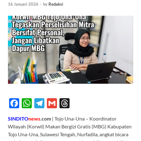
16 Januari 2026
-
by
Redaksi
F
W
T
G
T
ac
h
el
m
hr
SINDITO
news
.com
| Tojo Una-Una – Koordinator
e
at
e
ail
e
Wilayah (Korwil) Makan Bergizi Gratis (MBG) Kabupaten
b
s
gr
a
Tojo Una-Una, Sulawesi Tengah, Nurfadila, angkat bicara