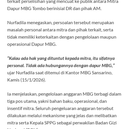
o
A
a
ds
terkait perselisihan yang mencuat ke publik antara Mitra
Dapur MBG Tombo berinisial DR dan pihak AM.
o
p
m
k
p
Nurfadila menegaskan, persoalan tersebut merupakan
masalah personal antara mitra dan pihak terkait, serta
tidak memiliki keterkaitan dengan pengelolaan maupun
operasional Dapur MBG.
“Kalau ada hak yang dituntut kepada mitra, itu sifatnya
personal. Tidak ada hubungannya dengan dapur MBG,”
ujar Nurfadila saat ditemui di Kantor MBG Sansarino,
Kamis (15/1/2026).
Ia menjelaskan, pengelolaan anggaran MBG terbagi dalam
tiga pos utama, yakni bahan baku, operasional, dan
insentif mitra. Seluruh pengeluaran anggaran tersebut
dilakukan melalui mekanisme yang jelas dan melibatkan
mitra serta Kepala SPPG sebagai perwakilan Badan Gizi