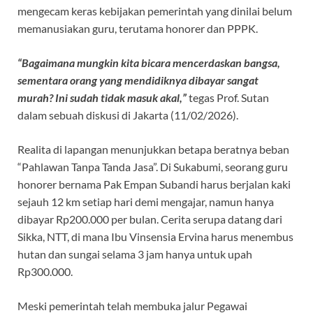
o
p
m
mengecam keras kebijakan pemerintah yang dinilai belum
k
p
memanusiakan guru, terutama honorer dan PPPK.
“Bagaimana mungkin kita bicara mencerdaskan bangsa,
sementara orang yang mendidiknya dibayar sangat
murah? Ini sudah tidak masuk akal,”
tegas Prof. Sutan
dalam sebuah diskusi di Jakarta (11/02/2026).
Realita di lapangan menunjukkan betapa beratnya beban
“Pahlawan Tanpa Tanda Jasa”. Di Sukabumi, seorang guru
honorer bernama Pak Empan Subandi harus berjalan kaki
sejauh 12 km setiap hari demi mengajar, namun hanya
dibayar Rp200.000 per bulan. Cerita serupa datang dari
Sikka, NTT, di mana Ibu Vinsensia Ervina harus menembus
hutan dan sungai selama 3 jam hanya untuk upah
Rp300.000.
Meski pemerintah telah membuka jalur Pegawai