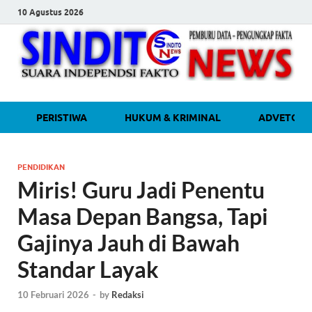
10 Agustus 2026
sinditonew
Media Independen Faktual dan
PERISTIWA
HUKUM & KRIMINAL
ADVETORI
Terpercaya
PENDIDIKAN
Miris! Guru Jadi Penentu
Masa Depan Bangsa, Tapi
Gajinya Jauh di Bawah
Standar Layak
10 Februari 2026
-
by
Redaksi