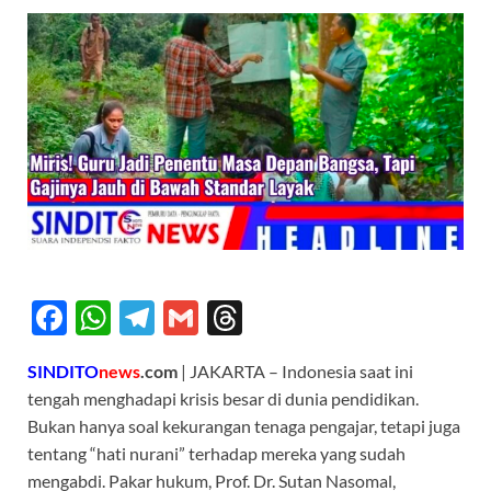
F
W
T
G
T
ac
h
el
m
hr
SINDITO
news
.com
| JAKARTA – Indonesia saat ini
e
at
e
ail
e
tengah menghadapi krisis besar di dunia pendidikan.
b
s
gr
a
Bukan hanya soal kekurangan tenaga pengajar, tetapi juga
o
A
a
ds
tentang “hati nurani” terhadap mereka yang sudah
mengabdi. Pakar hukum, Prof. Dr. Sutan Nasomal,