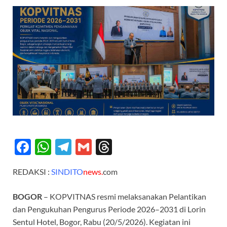
F
W
T
G
T
ac
h
el
m
hr
REDAKSI :
SINDITO
n
ews.
com
e
at
e
ail
e
b
s
gr
a
BOGOR
– KOPVITNAS resmi melaksanakan Pelantikan
o
A
a
ds
dan Pengukuhan Pengurus Periode 2026–2031 di Lorin
Sentul Hotel, Bogor, Rabu (20/5/2026). Kegiatan ini