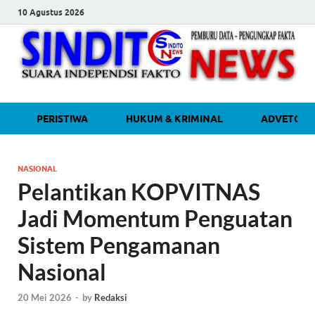
10 Agustus 2026
sinditonew
Media Independen Faktual dan
PERISTIWA
HUKUM & KRIMINAL
ADVETORI
Terpercaya
NASIONAL
Pelantikan KOPVITNAS
Jadi Momentum Penguatan
Sistem Pengamanan
Nasional
20 Mei 2026
-
by
Redaksi