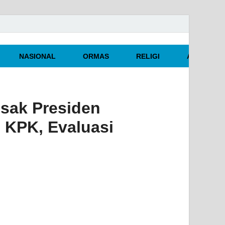
NASIONAL
ORMAS
RELIGI
ARTIKEL O
esak Presiden
 KPK, Evaluasi