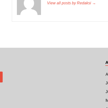
View all posts by Redaksi →
A
J
J
M