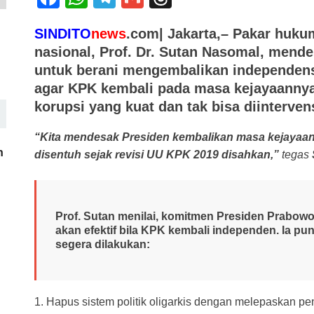
a
h
el
m
hr
SINDITO
news
.com| Jakarta,– Pakar hukum
c
at
e
ail
e
nasional,
Prof. Dr. Sutan Nasomal,
mendes
e
s
gr
a
untuk berani mengembalikan independensi
b
A
a
d
agar KPK kembali pada masa kejayaanny
o
p
m
s
korupsi yang kuat dan tak bisa diintervens
o
p
“Kita mendesak Presiden kembalikan masa kejayaan
k
h
disentuh sejak revisi UU KPK 2019 disahkan,”
tegas
Prof. Sutan menilai, komitmen Presiden Prabo
akan efektif bila KPK kembali independen. Ia pu
segera dilakukan:
1. Hapus sistem politik oligarkis dengan melepaskan pen