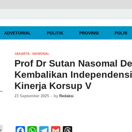
rpercaya
ADVETORIAL
POLITIK
PROVINSI
POLRI
JAKARTA
/
NASIONAL
Prof Dr Sutan Nasomal D
Kembalikan Independensi
Kinerja Korsup V
23 September 2025
-
by
Redaksi
F
W
T
G
T