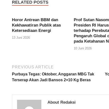
RELATED POSTS
Horor Antrean BBM dan
Prof Sutan Nasom
Kekhawatiran Publik atas
Presiden RI Haru
Ketersediaan Energi
terhadap Perebut
Pengaruh Global 
13 Juni 2026
pada Ketahanan N
10 Juni 2026
PREVIOUS ARTICLE
Purbaya Tegas: Oktober, Anggaran MBG Tak
Yo
Terserap Akan Jadi Bansos 2×10 Kg Beras
About Redaksi