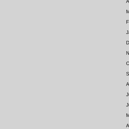
A
M
F
J
D
N
O
S
A
J
J
M
A