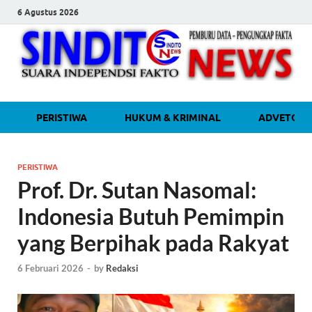
6 Agustus 2026
sinditonew
Media Independen Faktual dan
PERISTIWA
HUKUM & KRIMINAL
ADVETORI
Terpercaya
PERISTIWA
Prof. Dr. Sutan Nasomal:
Indonesia Butuh Pemimpin
yang Berpihak pada Rakyat
6 Februari 2026
-
by
Redaksi