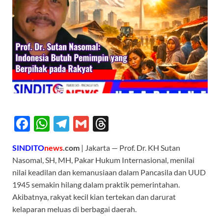
F
W
T
G
T
ac
h
el
m
hr
SINDITO
news
.com
| Jakarta — Prof. Dr. KH Sutan
e
at
e
ail
e
Nasomal, SH, MH, Pakar Hukum Internasional, menilai
b
s
gr
a
nilai keadilan dan kemanusiaan dalam Pancasila dan UUD
o
A
a
ds
1945 semakin hilang dalam praktik pemerintahan.
Akibatnya, rakyat kecil kian tertekan dan darurat
o
p
m
kelaparan meluas di berbagai daerah.
k
p