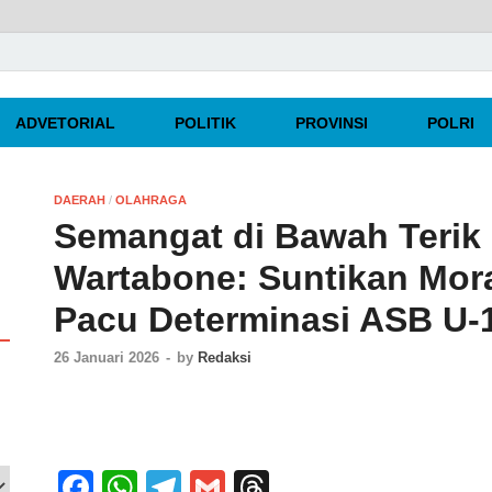
rpercaya
ADVETORIAL
POLITIK
PROVINSI
POLRI
DAERAH
/
OLAHRAGA
Semangat di Bawah Terik
Wartabone: Suntikan Mora
Pacu Determinasi ASB U-
26 Januari 2026
-
by
Redaksi
F
W
T
G
T