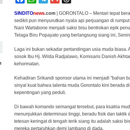
a
h
el
m
hr
SINDITO
news
.com
| GORONTALO – Mentari tepat berad
c
at
e
ail
e
sedikit pun menyurutkan nyala api perjuangan di rump
e
s
gr
a
Nani Wartabone menjadi saksi bisu bentrokan epik pe
b
A
a
d
Telaga Biru Popayato yang berlangsung siang ini, Senin
o
p
m
s
Laga ini bukan sekadar pertandingan usia muda biasa. 
o
p
sosok Ibu Hj. Wilda Radjalawo, Komisaris Danish Akhtar
k
h
kehormatan.
Kehadiran Srikandi sponsor utama ini menjadi “bahan ba
sinyal kuat bahwa talenta muda Gorontalo kini berada
kepentingan yang peduli.
Di bawah komando semangat tersebut, para ksatria mu
menunjukkan determinasi tinggi, beradu fisik dan takt
tetesan keringat di tengah terik siang itu adalah saksi bis
mereka pertaruhkan demi lambang di dada.