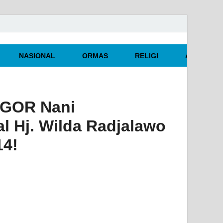
NASIONAL
ORMAS
RELIGI
ARTIKEL O
 GOR Nani
l Hj. Wilda Radjalawo
14!