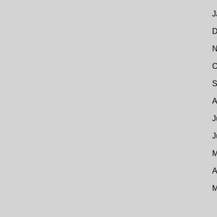
J
D
N
O
S
A
J
J
M
A
M