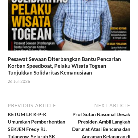
Pesawat Sewaan Diterbangkan Bantu Pencarian
Korban Speedboat, Pelaku Wisata Togean
Tunjukkan Solidaritas Kemanusiaan
26 Juli 2026
PREVIOUS ARTICLE
NEXT ARTICLE
KETUM LP. K-P-K
Prof Sutan Nasomal Desak
Umumkan Pemberhentian
Presiden Ambil Langkah
SEKJEN Fredy RJ.
Darurat Atasi Bencana dan
Tulangow, Seluruh SK
Ancaman Kelaparan di