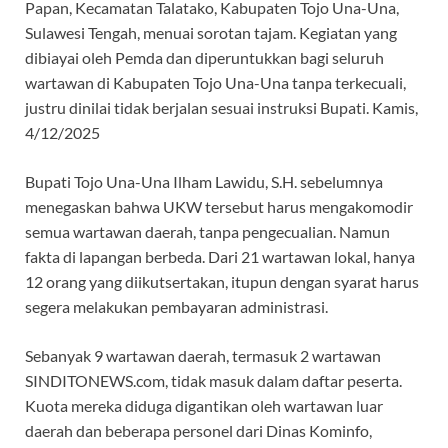
b
s
gr
a
Papan, Kecamatan Talatako, Kabupaten Tojo Una-Una,
o
A
a
ds
Sulawesi Tengah, menuai sorotan tajam. Kegiatan yang
dibiayai oleh Pemda dan diperuntukkan bagi seluruh
o
p
m
wartawan di Kabupaten Tojo Una-Una tanpa terkecuali,
k
p
justru dinilai tidak berjalan sesuai instruksi Bupati. Kamis,
4/12/2025
Bupati Tojo Una-Una Ilham Lawidu, S.H. sebelumnya
menegaskan bahwa UKW tersebut harus mengakomodir
semua wartawan daerah, tanpa pengecualian. Namun
fakta di lapangan berbeda. Dari 21 wartawan lokal, hanya
12 orang yang diikutsertakan, itupun dengan syarat harus
segera melakukan pembayaran administrasi.
Sebanyak 9 wartawan daerah, termasuk 2 wartawan
SINDITONEWS.com, tidak masuk dalam daftar peserta.
Kuota mereka diduga digantikan oleh wartawan luar
daerah dan beberapa personel dari Dinas Kominfo,