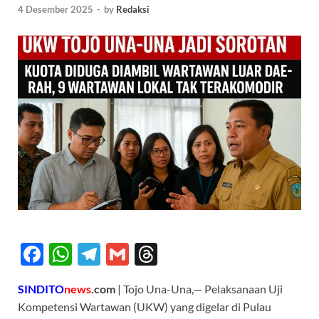
4 Desember 2025
-
by
Redaksi
F
W
T
G
T
ac
h
el
m
hr
SINDITO
news
.com
| Tojo Una-Una,— Pelaksanaan Uji
e
at
e
ail
e
Kompetensi Wartawan (UKW) yang digelar di Pulau