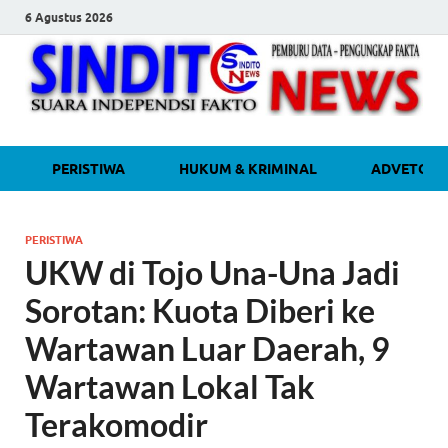
6 Agustus 2026
sinditonew
Media Independen Faktual dan
PERISTIWA
HUKUM & KRIMINAL
ADVETORI
Terpercaya
PERISTIWA
UKW di Tojo Una-Una Jadi
Sorotan: Kuota Diberi ke
Wartawan Luar Daerah, 9
Wartawan Lokal Tak
Terakomodir