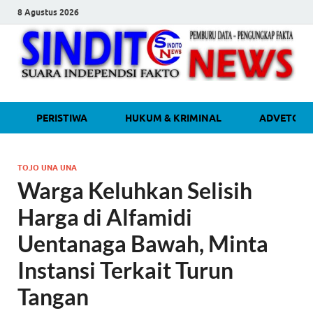
8 Agustus 2026
sinditonew
Media Independen Faktual dan
PERISTIWA
HUKUM & KRIMINAL
ADVETORI
Terpercaya
TOJO UNA UNA
Warga Keluhkan Selisih
Harga di Alfamidi
Uentanaga Bawah, Minta
Instansi Terkait Turun
Tangan