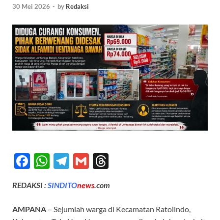
30 Mei 2026
-
by
Redaksi
F
W
T
G
T
ac
h
el
m
hr
REDAKSI :
SINDITO
news
.com
e
at
e
ail
e
b
s
gr
a
AMPANA
– Sejumlah warga di Kecamatan Ratolindo,