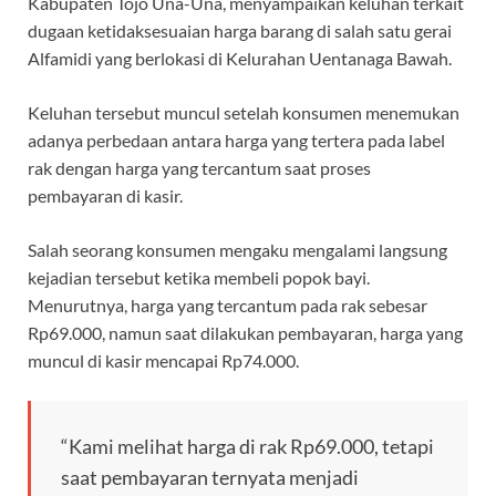
o
A
a
ds
Kabupaten Tojo Una-Una, menyampaikan keluhan terkait
dugaan ketidaksesuaian harga barang di salah satu gerai
o
p
m
Alfamidi yang berlokasi di Kelurahan Uentanaga Bawah.
k
p
Keluhan tersebut muncul setelah konsumen menemukan
adanya perbedaan antara harga yang tertera pada label
rak dengan harga yang tercantum saat proses
pembayaran di kasir.
Salah seorang konsumen mengaku mengalami langsung
kejadian tersebut ketika membeli popok bayi.
Menurutnya, harga yang tercantum pada rak sebesar
Rp69.000, namun saat dilakukan pembayaran, harga yang
muncul di kasir mencapai Rp74.000.
“Kami melihat harga di rak Rp69.000, tetapi
saat pembayaran ternyata menjadi