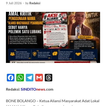
9 Juli 2026
-
by
Redaksi
F
W
T
G
T
ac
h
el
m
hr
Redaksi:
SINDITO
news
.com
e
at
e
ail
e
b
s
gr
a
BONE BOLANGO – Ketua Aliansi Masyarakat Adat Lokal