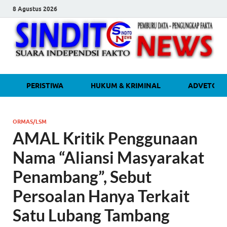
8 Agustus 2026
sinditonew
Media Independen Faktual dan
PERISTIWA
HUKUM & KRIMINAL
ADVETORI
Terpercaya
ORMAS/LSM
AMAL Kritik Penggunaan
Nama “Aliansi Masyarakat
Penambang”, Sebut
Persoalan Hanya Terkait
Satu Lubang Tambang