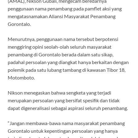
o
A
a
ds
(AMAL), Nikson Gubali, mengecam beredarnya
penggunaan nama penambang pada pamflet aksi yang
o
p
m
mengatasnamakan Aliansi Masyarakat Penambang
k
p
Gorontalo.
Menurutnya, penggunaan nama tersebut berpotensi
menggiring opini seolah-olah seluruh masyarakat
penambang di Gorontalo berada dalam satu sikap,
padahal persoalan yang diangkat hanya berkaitan dengan
polemik pada satu lubang tambang di kawasan Tibor 18,
Motomboto.
Nikson menegaskan bahwa sengketa yang terjadi
merupakan persoalan yang bersifat spesifik dan tidak
dapat digeneralisasi sebagai aspirasi seluruh penambang.
“Jangan membawa-bawa nama masyarakat penambang
Gorontalo untuk kepentingan persoalan yang hanya