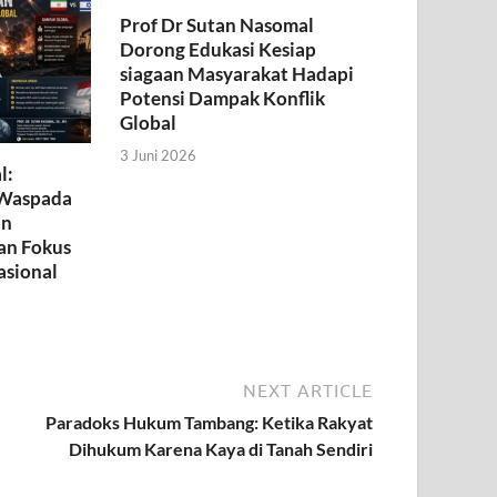
Prof Dr Sutan Nasomal
Dorong Edukasi Kesiap
siagaan Masyarakat Hadapi
Potensi Dampak Konflik
Global
3 Juni 2026
l:
 Waspada
an
an Fokus
asional
NEXT ARTICLE
Paradoks Hukum Tambang: Ketika Rakyat
Dihukum Karena Kaya di Tanah Sendiri