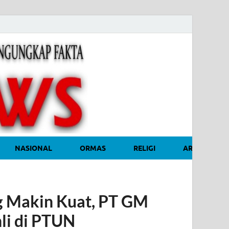
sinditonews
Media Independen Faktual
dan Terpercaya
NASIONAL
ORMAS
RELIGI
ARTIKEL OPI
 Makin Kuat, PT GM
li di PTUN