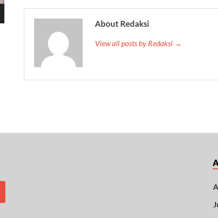
About Redaksi
View all posts by Redaksi →
A
J