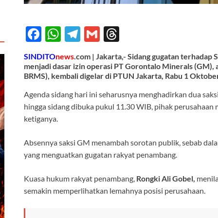
F
W
T
G
T
ac
h
el
m
hr
SINDITO
news
.com
| Jakarta,- Sidang gugatan terhada
e
at
e
ail
e
menjadi dasar izin operasi PT Gorontalo Minerals (GM),
BRMS), kembali digelar di PTUN Jakarta, Rabu 1 Oktobe
b
s
gr
a
o
A
a
ds
Agenda sidang hari ini seharusnya menghadirkan dua saksi
hingga sidang dibuka pukul 11.30 WIB, pihak perusahaan 
o
p
m
ketiganya.
k
p
Absennya saksi GM menambah sorotan publik, sebab dala
yang menguatkan gugatan rakyat penambang.
Kuasa hukum rakyat penambang,
Rongki Ali Gobel,
menila
semakin memperlihatkan lemahnya posisi perusahaan.