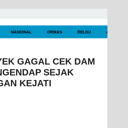
NASIONAL
ORMAS
RELIGI
ARTIKEL O
EK GAGAL CEK DAM
ENGENDAP SEJAK
GAN KEJATI