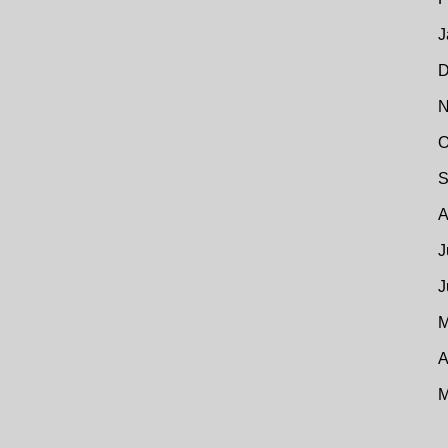
J
D
N
O
S
A
J
J
M
A
M