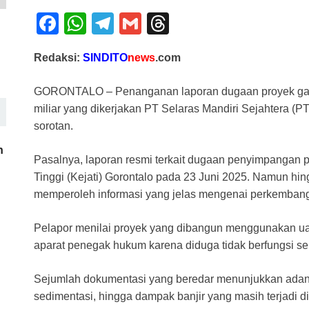
F
W
T
G
T
a
h
el
m
hr
Redaksi:
SINDITO
news
.com
c
at
e
ail
e
e
s
gr
a
GORONTALO – Penanganan laporan dugaan proyek ga
b
A
a
d
miliar yang dikerjakan PT Selaras Mandiri Sejahtera 
sorotan.
o
p
m
s
o
p
h
Pasalnya, laporan resmi terkait dugaan penyimpangan p
k
Tinggi (Kejati) Gorontalo pada 23 Juni 2025. Namun hin
memperoleh informasi yang jelas mengenai perkembang
Pelapor menilai proyek yang dibangun menggunakan uan
aparat penegak hukum karena diduga tidak berfungsi 
Sejumlah dokumentasi yang beredar menunjukkan adany
sedimentasi, hingga dampak banjir yang masih terjadi di 