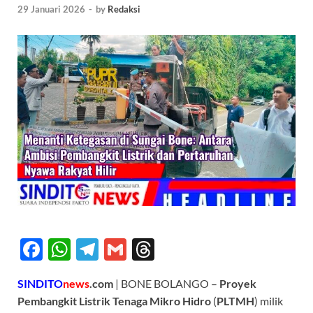
29 Januari 2026
-
by
Redaksi
F
W
T
G
T
ac
h
el
m
hr
SINDITO
news
.com
| BONE BOLANGO –
Proyek
e
at
e
ail
e
Pembangkit Listrik Tenaga Mikro Hidro
(
PLTMH
) milik