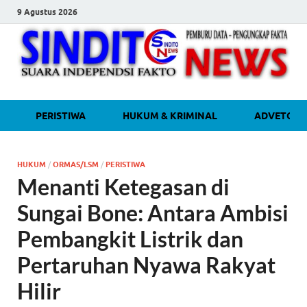
9 Agustus 2026
sinditonew
Media Independen Faktual dan
PERISTIWA
HUKUM & KRIMINAL
ADVETORI
Terpercaya
HUKUM
/
ORMAS/LSM
/
PERISTIWA
Menanti Ketegasan di
Sungai Bone: Antara Ambisi
Pembangkit Listrik dan
Pertaruhan Nyawa Rakyat
Hilir