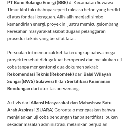
b
s
gr
a
PT Bone Bolango Energi (BBE)
di Kecamatan Suwawa
o
A
a
ds
Timur kini tak ubahnya seperti raksasa beton yang berdiri
di atas fondasi keraguan. Alih-alih menjadi simbol
o
p
m
kemandirian energi, proyek ini justru memicu gelombang
k
p
keresahan masyarakat akibat dugaan pelanggaran
prosedur teknis yang bersifat fatal.
Persoalan ini memuncak ketika terungkap bahwa mega
proyek tersebut diduga kuat beroperasi dan melakukan uji
coba tanpa mengantongi dua dokumen sakral:
Rekomendasi Teknis (Rekomtek)
dari
Balai Wilayah
Sungai (BWS) Sulawesi II
dan
Sertifikasi Keamanan
Bendungan
dari otoritas berwenang.
Aktivis dari
Aliansi Masyarakat dan Mahasiswa Satu
Arah Aspirasi
(
SUARA
) Gorontalo menegaskan bahwa
menjalankan uji coba bendungan tanpa sertifikasi bukan
sekadar masalah administrasi, melainkan perjudian