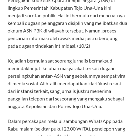
Penegakan kode etik Aparatur Sipil Negara (ASN) di
b
s
gr
a
lingkup Pemerintah Kabupaten Tojo Una-Una kini
o
A
a
ds
menjadi sorotan publik. Hal ini bermula dari mencuatnya
kembali dugaan pelanggaran disiplin yang melibatkan dua
o
p
m
oknum ASN P3K di wilayah tersebut. Namun, proses
k
p
pencarian informasi oleh awak media justru berujung
pada dugaan tindakan intimidasi. (10/2)
Kejadian bermula saat seorang jurnalis bermaksud
menindaklanjuti keluhan masyarakat terkait dugaan
perselingkuhan antar-ASN yang sebelumnya sempat viral
di media sosial. Alih-alih mendapatkan klarifikasi resmi
dari instansi terkait, sang jurnalis justru menerima
panggilan telepon dari seseorang yang mengaku sebagai
anggota Kepolisian dari Polres Tojo Una-Una.
Dalam percakapan melalui sambungan WhatsApp pada
Rabu malam (sekitar pukul 23.00 WITA), penelepon yang