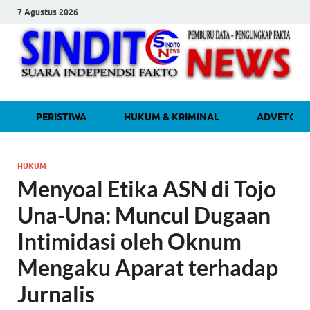
7 Agustus 2026
sinditonew
Media Independen Faktual dan
PERISTIWA
HUKUM & KRIMINAL
ADVETORI
Terpercaya
HUKUM
Menyoal Etika ASN di Tojo
Una-Una: Muncul Dugaan
Intimidasi oleh Oknum
Mengaku Aparat terhadap
Jurnalis