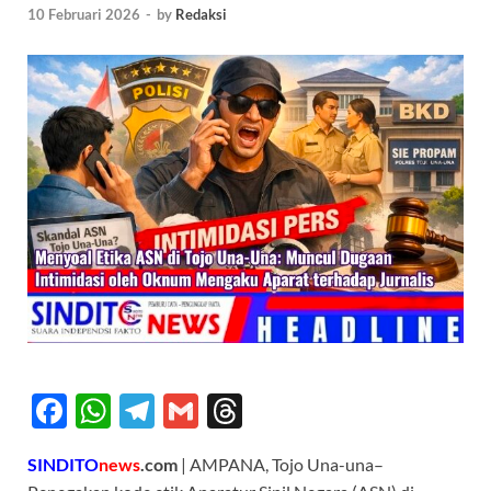
10 Februari 2026
-
by
Redaksi
F
W
T
G
T
ac
h
el
m
hr
SINDITO
news
.com
| AMPANA, Tojo Una-una–
e
at
e
ail
e