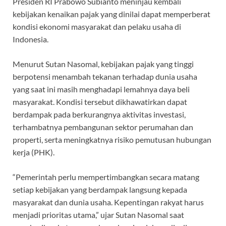
o
A
a
ds
Presiden RI Prabowo Subianto meninjau kembali
kebijakan kenaikan pajak yang dinilai dapat memperberat
o
p
m
kondisi ekonomi masyarakat dan pelaku usaha di
k
p
Indonesia.
Menurut Sutan Nasomal, kebijakan pajak yang tinggi
berpotensi menambah tekanan terhadap dunia usaha
yang saat ini masih menghadapi lemahnya daya beli
masyarakat. Kondisi tersebut dikhawatirkan dapat
berdampak pada berkurangnya aktivitas investasi,
terhambatnya pembangunan sektor perumahan dan
properti, serta meningkatnya risiko pemutusan hubungan
kerja (PHK).
“Pemerintah perlu mempertimbangkan secara matang
setiap kebijakan yang berdampak langsung kepada
masyarakat dan dunia usaha. Kepentingan rakyat harus
menjadi prioritas utama,” ujar Sutan Nasomal saat