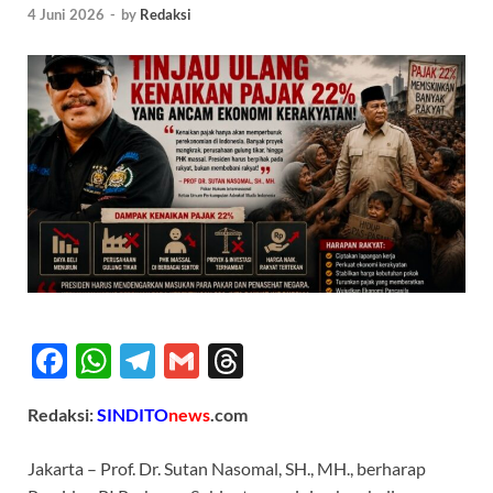
4 Juni 2026
-
by
Redaksi
F
W
T
G
T
ac
h
el
m
hr
Redaksi:
SINDITO
news
.com
e
at
e
ail
e
b
s
gr
a
Jakarta – Prof. Dr. Sutan Nasomal, SH., MH., berharap