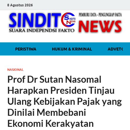
8 Agustus 2026
sinditonew
Media Independen Faktual dan
PERISTIWA
HUKUM & KRIMINAL
ADVETORI
Terpercaya
NASIONAL
Prof Dr Sutan Nasomal
Harapkan Presiden Tinjau
Ulang Kebijakan Pajak yang
Dinilai Membebani
Ekonomi Kerakyatan