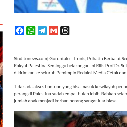
F
W
T
G
T
ac
h
el
m
hr
e
at
e
ail
e
b
s
gr
a
Sinditonews.com| Gorontalo – Ironis, Prihatin Berbalut S
o
A
a
ds
Rakyat Palestina Seminggu belakangan ini Rilis Prof.Dr. 
dikirimkan ke seluruh Pemimpin Redaksi Media Cetak dan 
o
p
m
k
p
Tidak ada akses bantuan yang bisa masuk ke wilayah pe
perang di Palestina sudah empat bulan lebih, Bahkan sel
jumlah anak menjadi korban perang sangat luar biasa.