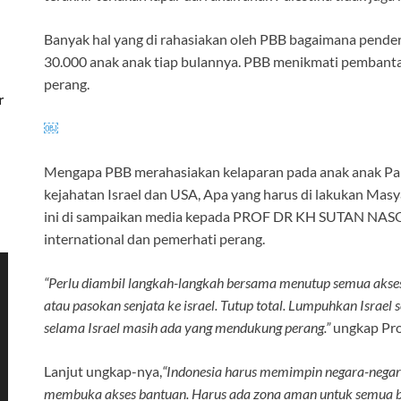
Banyak hal yang di rahasiakan oleh PBB bagaimana pender
30.000 anak anak tiap bulannya. PBB menikmati pembanta
perang.
r
￼
Mengapa PBB merahasiakan kelaparan pada anak anak Pal
kejahatan Israel dan USA, Apa yang harus di lakukan Masy
ini di sampaikan media kepada PROF DR KH SUTAN NAS
international dan pemerhati perang.
“Perlu diambil langkah-langkah bersama menutup semua akses 
atau pasokan senjata ke israel. Tutup total. Lumpuhkan Israel 
selama Israel masih ada yang mendukung perang.”
ungkap Pro
Lanjut ungkap-nya,
“Indonesia harus memimpin negara-negar
membuka akses bantuan. Harus ada zona aman untuk semua b