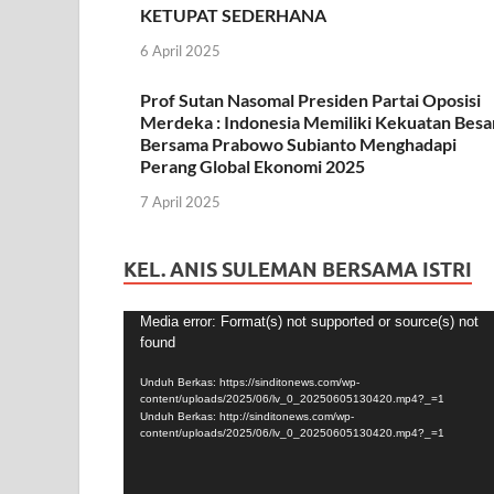
KETUPAT SEDERHANA
6 April 2025
Prof Sutan Nasomal Presiden Partai Oposisi
Merdeka : Indonesia Memiliki Kekuatan Besa
Bersama Prabowo Subianto Menghadapi
Perang Global Ekonomi 2025
7 April 2025
KEL. ANIS SULEMAN BERSAMA ISTRI
Pemutar
Media error: Format(s) not supported or source(s) not
found
Video
Unduh Berkas: https://sinditonews.com/wp-
content/uploads/2025/06/lv_0_20250605130420.mp4?_=1
Unduh Berkas: http://sinditonews.com/wp-
content/uploads/2025/06/lv_0_20250605130420.mp4?_=1