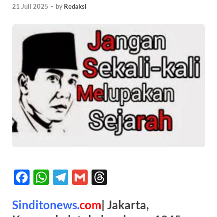
21 Juli 2025
-
by
Redaksi
F
W
T
G
T
ac
h
el
m
hr
Sinditonews.
com
| Jakarta,
e
at
e
ail
e