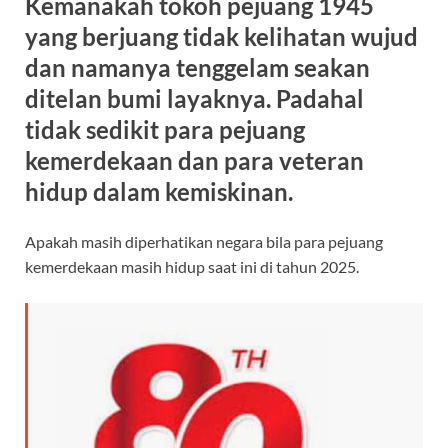
Kemanakah tokoh pejuang 1945
b
s
gr
a
yang berjuang tidak kelihatan wujud
o
A
a
ds
dan namanya tenggelam seakan
o
p
m
ditelan bumi layaknya. Padahal
k
p
tidak sedikit para pejuang
kemerdekaan dan para veteran
hidup dalam kemiskinan.
Apakah masih diperhatikan negara bila para pejuang
kemerdekaan masih hidup saat ini di tahun 2025.