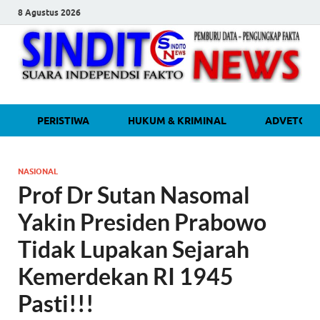
8 Agustus 2026
sinditonew
Media Independen Faktual dan
PERISTIWA
HUKUM & KRIMINAL
ADVETORI
Terpercaya
NASIONAL
Prof Dr Sutan Nasomal
Yakin Presiden Prabowo
Tidak Lupakan Sejarah
Kemerdekan RI 1945
Pasti!!!