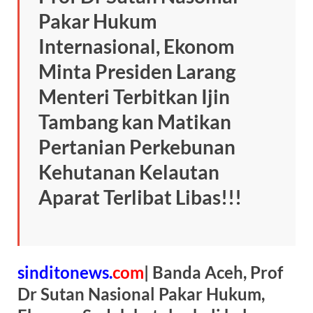
o
A
a
ds
Pakar Hukum
o
p
m
Internasional, Ekonom
k
p
Minta Presiden Larang
Menteri Terbitkan Ijin
Tambang kan Matikan
Pertanian Perkebunan
Kehutanan Kelautan
Aparat Terlibat Libas!!!
sinditonews.
com
| Banda Aceh, Prof
Dr Sutan Nasional Pakar Hukum,