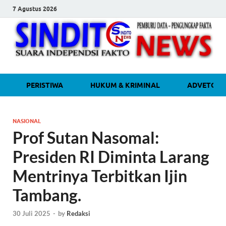
7 Agustus 2026
sinditonew
Media Independen Faktual dan
PERISTIWA
HUKUM & KRIMINAL
ADVETORI
Terpercaya
NASIONAL
Prof Sutan Nasomal:
Presiden RI Diminta Larang
Mentrinya Terbitkan Ijin
Tambang.
30 Juli 2025
-
by
Redaksi