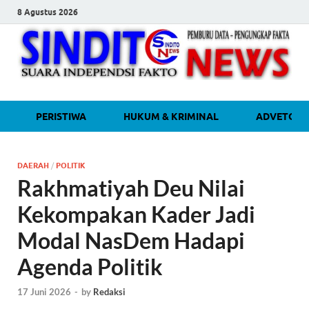
8 Agustus 2026
sinditonew
Media Independen Faktual dan
PERISTIWA
HUKUM & KRIMINAL
ADVETORI
Terpercaya
DAERAH
/
POLITIK
Rakhmatiyah Deu Nilai
Kekompakan Kader Jadi
Modal NasDem Hadapi
Agenda Politik
17 Juni 2026
-
by
Redaksi