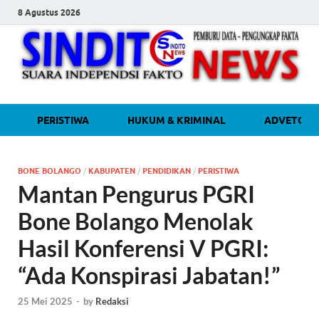
8 Agustus 2026
sinditonew
Media Independen Faktual dan
PERISTIWA
HUKUM & KRIMINAL
ADVETORI
Terpercaya
BONE BOLANGO
/
KABUPATEN
/
PENDIDIKAN
/
PERISTIWA
Mantan Pengurus PGRI
Bone Bolango Menolak
Hasil Konferensi V PGRI:
“Ada Konspirasi Jabatan!”
25 Mei 2025
-
by
Redaksi