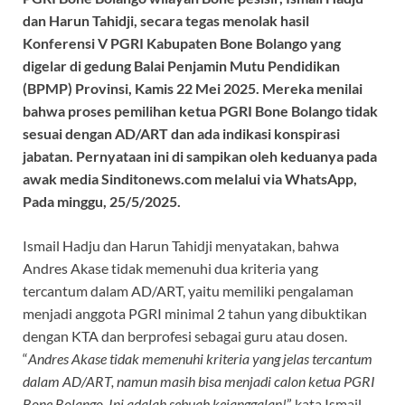
b
s
gr
a
dan Harun Tahidji, secara tegas menolak hasil
o
A
a
ds
Konferensi V PGRI Kabupaten Bone Bolango yang
digelar di gedung Balai Penjamin Mutu Pendidikan
o
p
m
(BPMP) Provinsi, Kamis 22 Mei 2025. Mereka menilai
k
p
bahwa proses pemilihan ketua PGRI Bone Bolango tidak
sesuai dengan AD/ART dan ada indikasi konspirasi
jabatan. Pernyataan ini di sampikan oleh keduanya pada
awak media Sinditonews.com melalui via WhatsApp,
Pada minggu, 25/5/2025.
Ismail Hadju dan Harun Tahidji menyatakan, bahwa
Andres Akase tidak memenuhi dua kriteria yang
tercantum dalam AD/ART, yaitu memiliki pengalaman
menjadi anggota PGRI minimal 2 tahun yang dibuktikan
dengan KTA dan berprofesi sebagai guru atau dosen.
“
Andres Akase tidak memenuhi kriteria yang jelas tercantum
dalam AD/ART, namun masih bisa menjadi calon ketua PGRI
Bone Bolango. Ini adalah sebuah kejanggalan!
” kata Ismail