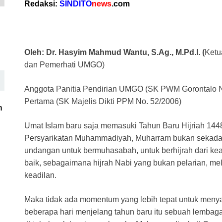
Redaksi:
SINDITO
news
.com
c
at
e
ail
e
e
s
gr
a
b
A
a
d
Oleh:
Dr. Hasyim Mahmud Wantu, S.Ag., M.Pd.I. (
Ketu
o
p
m
s
dan Pemerhati UMGO)
o
p
k
Anggota Panitia Pendirian UMGO (SK PWM Gorontalo N
Pertama (SK Majelis Dikti PPM No. 52/2006)
h
Umat Islam baru saja memasuki Tahun Baru Hijriah 1448
Persyarikatan Muhammadiyah, Muharram bukan sekadar
undangan untuk bermuhasabah, untuk berhijrah dari ke
baik, sebagaimana hijrah Nabi yang bukan pelarian, me
keadilan.
Maka tidak ada momentum yang lebih tepat untuk menyamp
beberapa hari menjelang tahun baru itu sebuah lembaga