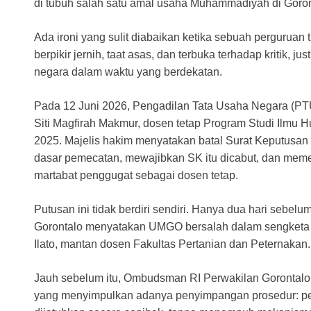
di tubuh salah satu amal usaha Muhammadiyah di Goron
Ada ironi yang sulit diabaikan ketika sebuah perguruan
berpikir jernih, taat asas, dan terbuka terhadap kritik, ju
negara dalam waktu yang berdekatan.
Pada 12 Juni 2026, Pengadilan Tata Usaha Negara (PT
Siti Magfirah Makmur, dosen tetap Program Studi Ilmu 
2025. Majelis hakim menyatakan batal Surat Keputus
dasar pemecatan, mewajibkan SK itu dicabut, dan meme
martabat penggugat sebagai dosen tetap.
Putusan ini tidak berdiri sendiri. Hanya dua hari sebel
Gorontalo menyatakan UMGO bersalah dalam sengketa
Ilato, mantan dosen Fakultas Pertanian dan Peternakan.
Jauh sebelum itu, Ombudsman RI Perwakilan Gorontalo
yang menyimpulkan adanya penyimpangan prosedur: pe