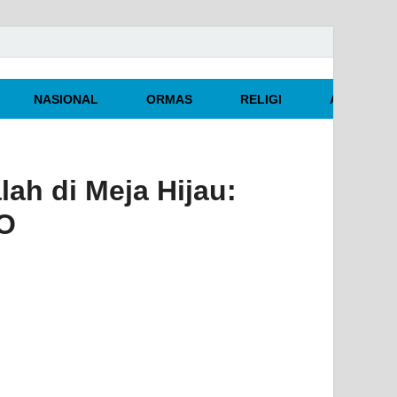
NASIONAL
ORMAS
RELIGI
ARTIKEL O
ah di Meja Hijau:
GO