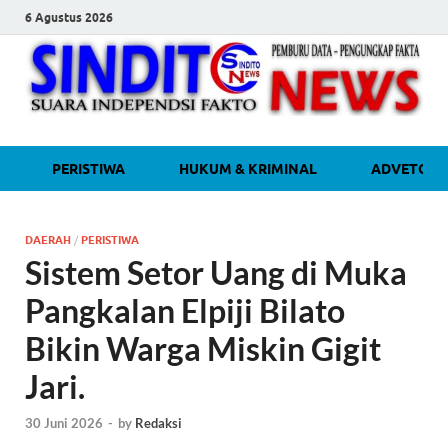
6 Agustus 2026
sinditonew
Media Independen Faktual dan
PERISTIWA
HUKUM & KRIMINAL
ADVETORI
Terpercaya
DAERAH
/
PERISTIWA
Sistem Setor Uang di Muka
Pangkalan Elpiji Bilato
Bikin Warga Miskin Gigit
Jari.
30 Juni 2026
-
by
Redaksi