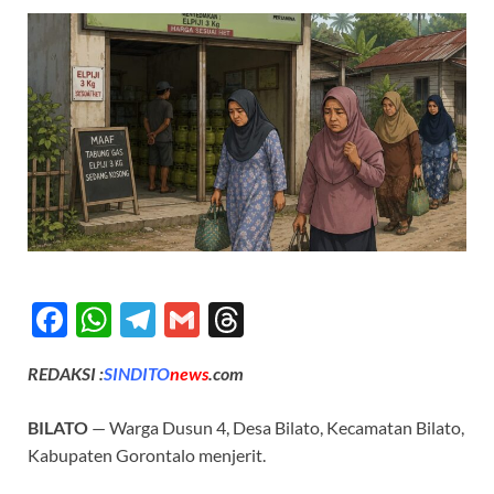
F
W
T
G
T
ac
h
el
m
hr
REDAKSI :
SINDITO
news
.com
e
at
e
ail
e
b
s
gr
a
BILATO
— Warga Dusun 4, Desa Bilato, Kecamatan Bilato,
o
A
a
ds
Kabupaten Gorontalo menjerit.