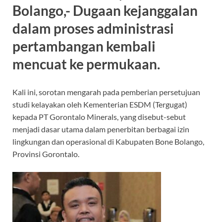
b
s
gr
a
Bolango,- Dugaan kejanggalan
o
A
a
ds
dalam proses administrasi
o
p
m
pertambangan kembali
k
p
mencuat ke permukaan.
Kali ini, sorotan mengarah pada pemberian persetujuan
studi kelayakan oleh Kementerian ESDM (Tergugat)
kepada PT Gorontalo Minerals, yang disebut-sebut
menjadi dasar utama dalam penerbitan berbagai izin
lingkungan dan operasional di Kabupaten Bone Bolango,
Provinsi Gorontalo.