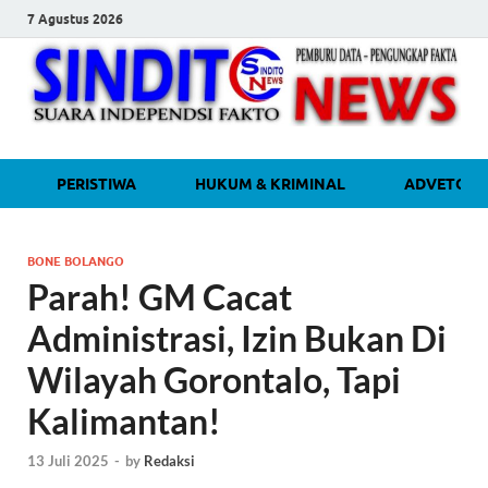
7 Agustus 2026
sinditonew
Media Independen Faktual dan
PERISTIWA
HUKUM & KRIMINAL
ADVETORI
Terpercaya
BONE BOLANGO
Parah! GM Cacat
Administrasi, Izin Bukan Di
Wilayah Gorontalo, Tapi
Kalimantan!
13 Juli 2025
-
by
Redaksi