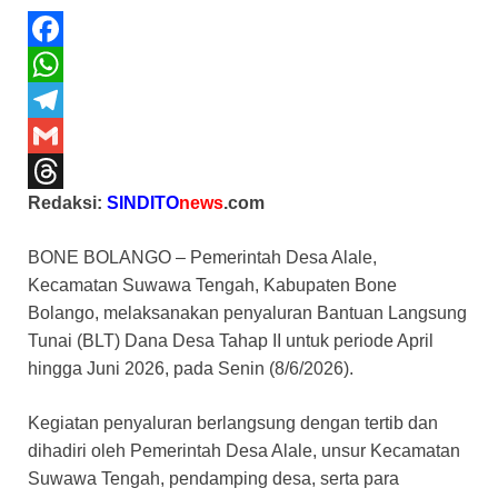
F
a
W
c
h
T
e
a
e
G
Redaksi:
SINDITO
news
.com
b
t
l
m
T
o
s
e
a
h
BONE BOLANGO – Pemerintah Desa Alale,
o
A
g
i
r
Kecamatan Suwawa Tengah, Kabupaten Bone
k
p
r
l
e
Bolango, melaksanakan penyaluran Bantuan Langsung
Tunai (BLT) Dana Desa Tahap II untuk periode April
p
a
a
hingga Juni 2026, pada Senin (8/6/2026).
m
d
s
Kegiatan penyaluran berlangsung dengan tertib dan
dihadiri oleh Pemerintah Desa Alale, unsur Kecamatan
Suwawa Tengah, pendamping desa, serta para