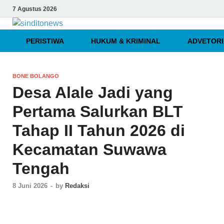
7 Agustus 2026
sinditonews
Media Independen Faktual dan Terpercaya
PERISTIWA
HUKUM & KRIMINAL
ADVETORI
BONE BOLANGO
Desa Alale Jadi yang
Pertama Salurkan BLT
Tahap II Tahun 2026 di
Kecamatan Suwawa
Tengah
8 Juni 2026
-
by
Redaksi